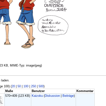
 123 KB, MIME-Typ: image/jpeg)
 laden.
ge 100) (
20
|
50
|
100
|
250
|
500
)
Maße
Benutzer
Kommentar
570×409
(123 KB)
Kaizoku
(
Diskussion
|
Beiträge
)