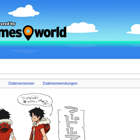
Dateiversionen
Dateiverwendungen