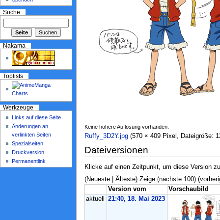
Suche
Nakama
Toplists
Werkzeuge
Links auf diese Seite
Änderungen an
Keine höhere Auflösung vorhanden.
verlinkten Seiten
Ruffy_3D2Y.jpg
‎ (570 × 409 Pixel, Dateigröße:
Spezialseiten
Dateiversionen
Druckversion
Permanentlink
Klicke auf einen Zeitpunkt, um diese Version zu
(Neueste | Älteste) Zeige (nächste 100) (vorheri
Version vom
Vorschaubild
aktuell
21:40, 18. Mai 2023