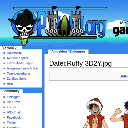
Navigation
Anmelden / Einloggen
Hauptseite
Aktuelle Kapitel
Datei:Ruffy 3D2Y.jpg
Letzte Änderungen
Ausgezeichnete Artikel
Teambewerbung
Datei
Zufällige Seite
Hilfe
Community
Einloggen
Die Crew
Forum
IRC-Chat
Facebook
Twitter
Spenden