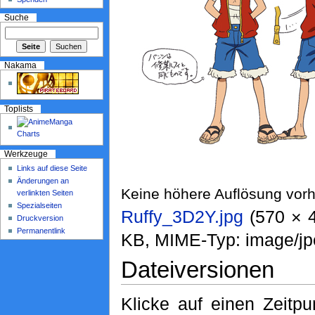
Suche
Nakama
Toplists
Werkzeuge
Links auf diese Seite
Änderungen an
Keine höhere Auflösung vor
verlinkten Seiten
Spezialseiten
Ruffy_3D2Y.jpg
‎ (570 × 
Druckversion
Permanentlink
KB, MIME-Typ: image/jp
Dateiversionen
Klicke auf einen Zeitp