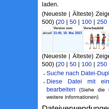
laden.
(Neueste | Älteste) Zeig
500) (
20
|
50
|
100
|
250
Version vom
Vorschaubild
aktuell
21:40, 18. Mai 2023
(Neueste | Älteste) Zeig
500) (
20
|
50
|
100
|
250
Suche nach Datei-Dupl
Diese Datei mit ei
bearbeiten
(Siehe die
weitere Informationen)
Dateiverwendunge