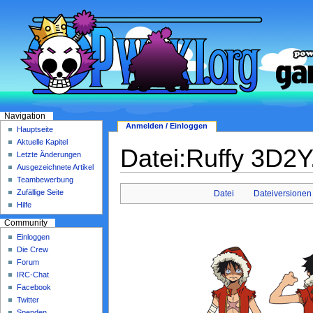
Navigation
Anmelden / Einloggen
Hauptseite
Aktuelle Kapitel
Datei:Ruffy 3D2Y
Letzte Änderungen
Ausgezeichnete Artikel
Teambewerbung
Zufällige Seite
Datei
Dateiversionen
Hilfe
Community
Einloggen
Die Crew
Forum
IRC-Chat
Facebook
Twitter
Spenden