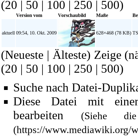
(
20
|
50
|
100
|
250
|
500
)
Version vom
Vorschaubild
Maße
Be
aktuell
09:54, 10. Okt. 2009
628×468
(78 KB)
TS
(Neueste | Älteste) Zeige (n
(
20
|
50
|
100
|
250
|
500
)
Suche nach Datei-Duplik
Diese Datei mit ein
bearbeiten
(Siehe 