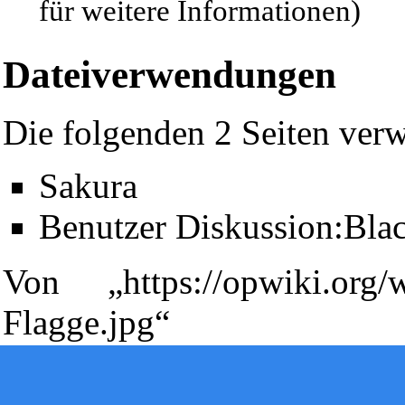
für weitere Informationen)
Dateiverwendungen
Die folgenden 2 Seiten verw
Sakura
Diese Seite wurde zuletzt am 10. Oktober 2009 um 09:54 Uhr ge
Benutzer Diskussion:Bla
Powered by
Computer-Base
.
Datenschutz-Optionen
Von „
https://opwiki.org/
Flagge.jpg
“