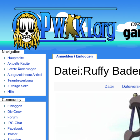
Navigation
Anmelden / Einloggen
Hauptseite
Aktuelle Kapitel
Datei:Ruffy Bade
Letzte Änderungen
Ausgezeichnete Artikel
Teambewerbung
Zufällige Seite
Datei
Dateivers
Hilfe
Community
Einloggen
Die Crew
Forum
IRC-Chat
Facebook
Twitter
Spenden