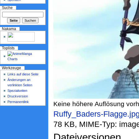
Suche
Nakama
Toplists
Werkzeuge
Links auf diese Seite
Änderungen an
verlinkten Seiten
Spezialseiten
Druckversion
Permanentlink
Keine höhere Auflösung vor
Ruffy_Baders-Flagge.jp
78 KB, MIME-Typ: image
Dateiversionen