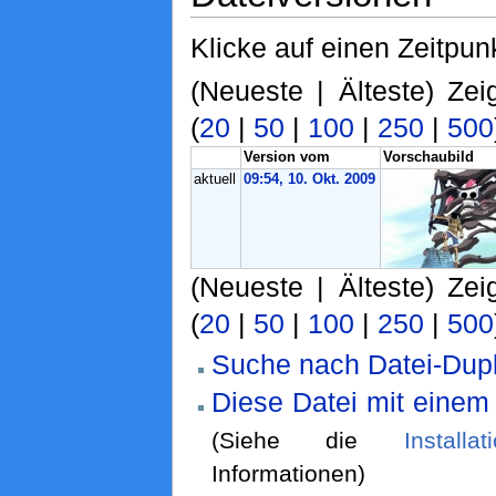
Klicke auf einen Zeitpun
(Neueste | Älteste) Zei
(
20
|
50
|
100
|
250
|
500
Version vom
Vorschaubild
aktuell
09:54, 10. Okt. 2009
(Neueste | Älteste) Zei
(
20
|
50
|
100
|
250
|
500
Suche nach Datei-Dupl
Diese Datei mit einem
(Siehe die
Installa
Informationen)