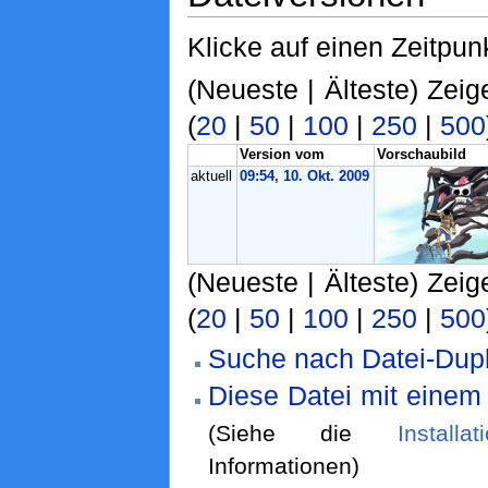
Klicke auf einen Zeitpun
(Neueste | Älteste) Zeig
(
20
|
50
|
100
|
250
|
500
Version vom
Vorschaubild
aktuell
09:54, 10. Okt. 2009
(Neueste | Älteste) Zeig
(
20
|
50
|
100
|
250
|
500
Suche nach Datei-Dupl
Diese Datei mit einem
(Siehe die
Installa
Informationen)