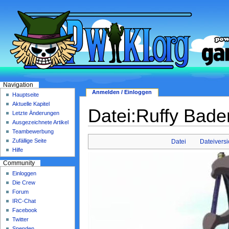
Navigation
Anmelden / Einloggen
Hauptseite
Aktuelle Kapitel
Datei:Ruffy Bade
Letzte Änderungen
Ausgezeichnete Artikel
Teambewerbung
Zufällige Seite
Datei
Dateivers
Hilfe
Community
Einloggen
Die Crew
Forum
IRC-Chat
Facebook
Twitter
Spenden