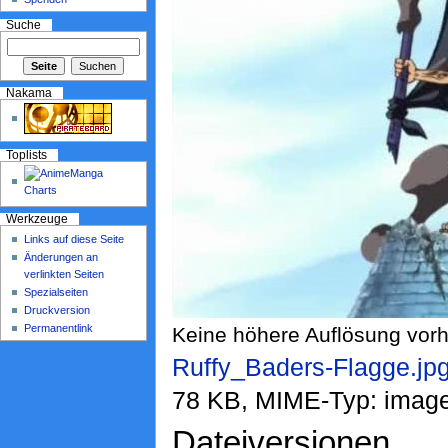
Suche
Nakama
Toplists
Werkzeuge
Links auf diese Seite
Änderungen an
verlinkten Seiten
Spezialseiten
Druckversion
Permanentlink
Keine höhere Auflösung vor
Ruffy_Baders-Flagge.jp
78 KB, MIME-Typ: image
Dateiversionen