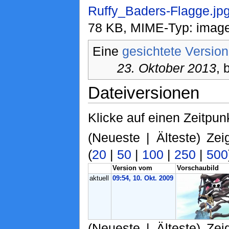
Ruffy_Baders-Flagge.jp
78 KB, MIME-Typ: image
Eine
gesichtete Version
23. Oktober 2013
, 
Dateiversionen
Klicke auf einen Zeitpun
(Neueste | Älteste) Zei
(
20
|
50
|
100
|
250
|
500
Version vom
Vorschaubild
aktuell
09:54, 10. Okt. 2009
(Neueste | Älteste) Zei