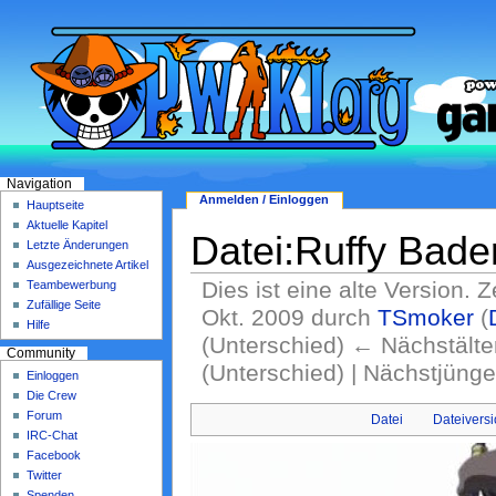
Navigation
Anmelden / Einloggen
Hauptseite
Aktuelle Kapitel
Datei:Ruffy Bade
Letzte Änderungen
Ausgezeichnete Artikel
Dies ist eine alte Version. 
Teambewerbung
Zufällige Seite
Okt. 2009 durch
TSmoker
(
Hilfe
(Unterschied) ← Nächstälter
Community
(Unterschied) | Nächstjüng
Einloggen
Die Crew
Forum
Datei
Dateivers
IRC-Chat
Facebook
Twitter
Spenden