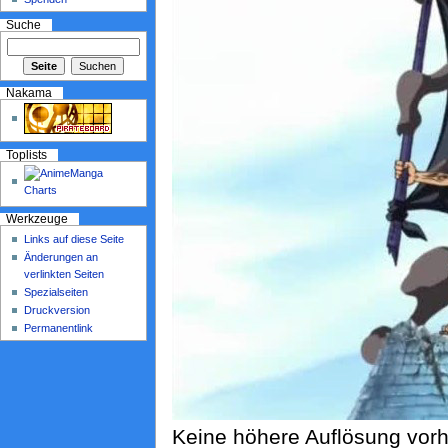
Suche
Nakama
Toplists
Werkzeuge
Links auf diese Seite
Änderungen an
verlinkten Seiten
Spezialseiten
Druckversion
Permanentlink
Keine höhere Auflösung vor