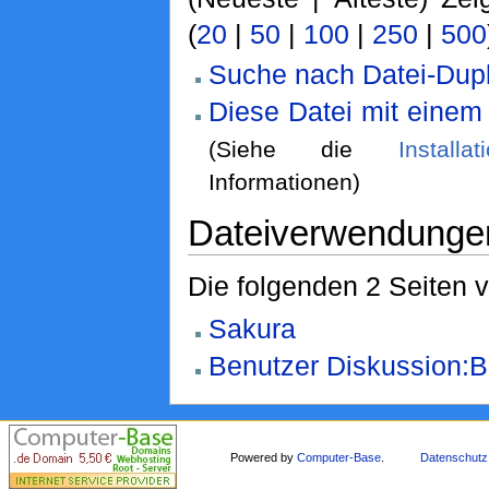
(
20
|
50
|
100
|
250
|
500
Suche nach Datei-Dupl
Diese Datei mit einem
(Siehe die
Installa
Informationen)
Dateiverwendunge
Die folgenden 2 Seiten 
Sakura
Benutzer Diskussion:B
Powered by
Computer-Base
.
Datenschutz