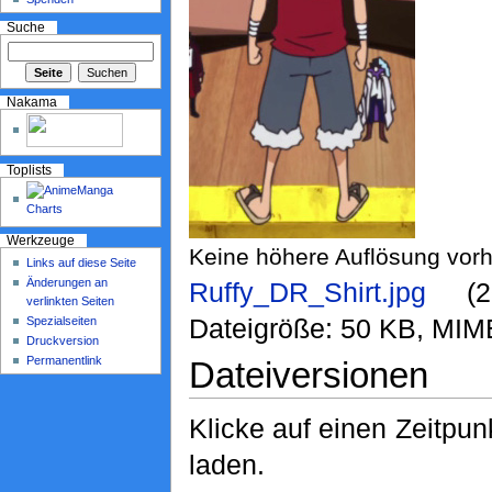
Suche
Nakama
Toplists
Werkzeuge
Keine höhere Auflösung vor
Links auf diese Seite
Änderungen an
Ruffy_DR_Shirt.jpg
‎ (
verlinkten Seiten
Dateigröße: 50 KB, MIM
Spezialseiten
Druckversion
Permanentlink
Dateiversionen
Klicke auf einen Zeitpun
laden.