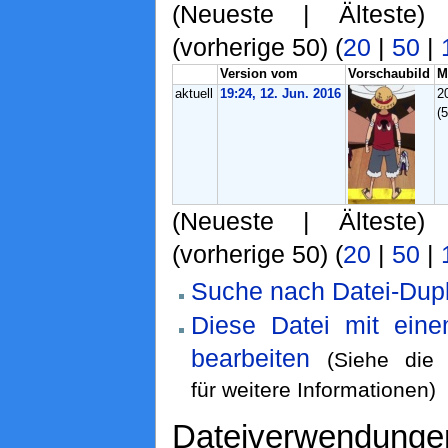
(Neueste | Älteste)
(vorherige 50) (
20
|
50
|
Version vom
Vorschaubild
M
aktuell
19:24, 12. Jun. 2016
2
(
(Neueste | Älteste)
(vorherige 50) (
20
|
50
|
Suche nach Datei-Dupl
Diese Datei mit ein
bearbeiten
(Siehe di
für weitere Informationen)
Dateiverwendunge