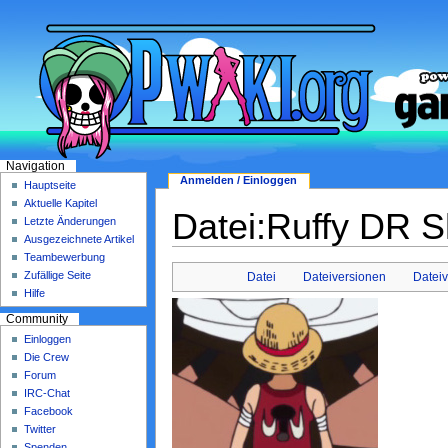
Navigation
Anmelden / Einloggen
Hauptseite
Aktuelle Kapitel
Datei:Ruffy DR Sh
Letzte Änderungen
Ausgezeichnete Artikel
Teambewerbung
Zufällige Seite
Datei
Dateiversionen
Datei
Hilfe
Community
Einloggen
Die Crew
Forum
IRC-Chat
Facebook
Twitter
Spenden