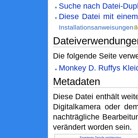
Suche nach Datei-Dupl
Diese Datei mit eine
Installationsanweisungen
Dateiverwendunge
Die folgende Seite verwe
Monkey D. Ruffys Klei
Metadaten
Diese Datei enthält weit
Digitalkamera oder de
nachträgliche Bearbeitu
verändert worden sein.
Erweiterte Details einblenden