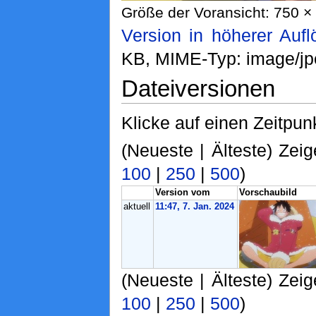
Größe der Voransicht: 750 × 
Version in höherer Auf
KB, MIME-Typ: image/jp
Dateiversionen
Klicke auf einen Zeitpun
(Neueste | Älteste) Zeig
100
|
250
|
500
)
Version vom
Vorschaubild
aktuell
11:47, 7. Jan. 2024
(Neueste | Älteste) Zeig
100
|
250
|
500
)