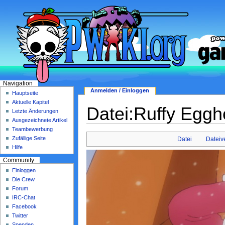
Navigation
Anmelden / Einloggen
Hauptseite
Aktuelle Kapitel
Datei:Ruffy Eggh
Letzte Änderungen
Ausgezeichnete Artikel
Teambewerbung
Zufällige Seite
Datei
Dateiv
Hilfe
Community
Einloggen
Die Crew
Forum
IRC-Chat
Facebook
Twitter
Spenden