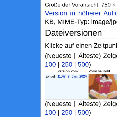
Größe der Voransicht: 750 × 
Version in höherer Auf
KB, MIME-Typ: image/jp
Dateiversionen
Klicke auf einen Zeitpun
(Neueste | Älteste) Zeig
100
|
250
|
500
)
Version vom
Vorschaubild
aktuell
11:47, 7. Jan. 2024
(Neueste | Älteste) Zeig
100
|
250
|
500
)