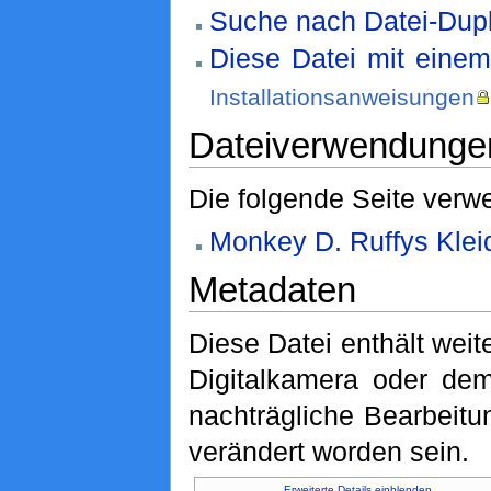
Suche nach Datei-Dupl
Diese Datei mit eine
Installationsanweisungen
Dateiverwendunge
Die folgende Seite verwe
Monkey D. Ruffys Klei
Metadaten
Diese Datei enthält weit
Digitalkamera oder de
nachträgliche Bearbeitu
verändert worden sein.
Erweiterte Details einblenden