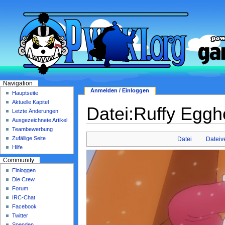
Navigation
Anmelden / Einloggen
Hauptseite
Aktuelle Kapitel
Datei:Ruffy Eggh
Letzte Änderungen
Ausgezeichnete Artikel
Teambewerbung
Zufällige Seite
Datei
Dateiv
Hilfe
Community
Einloggen
Die Crew
Forum
IRC-Chat
Facebook
Twitter
Spenden