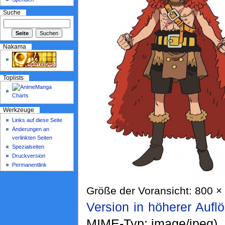
Suche
Nakama
Toplists
Werkzeuge
Links auf diese Seite
Änderungen an
verlinkten Seiten
Spezialseiten
Druckversion
Permanentlink
Größe der Voransicht: 800 × 
Version in höherer Aufl
MIME-Typ: image/jpeg)