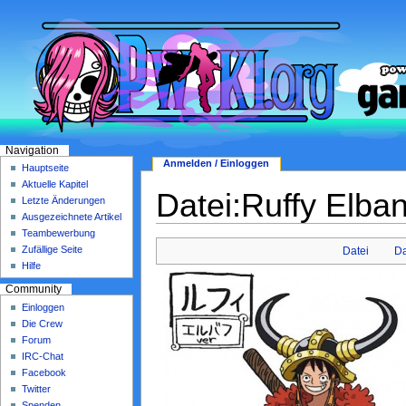
Navigation
Anmelden / Einloggen
Hauptseite
Aktuelle Kapitel
Datei:Ruffy Elban
Letzte Änderungen
Ausgezeichnete Artikel
Teambewerbung
Zufällige Seite
Datei
Da
Hilfe
Community
Einloggen
Die Crew
Forum
IRC-Chat
Facebook
Twitter
Spenden