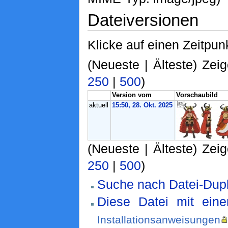
Dateiversionen
Klicke auf einen Zeitpun
(Neueste | Älteste) Zeig
250
|
500
)
Version vom
Vorschaubild
aktuell
15:50, 28. Okt. 2025
(Neueste | Älteste) Zeig
250
|
500
)
Suche nach Datei-Dupl
Diese Datei mit ein
Installationsanweisungen