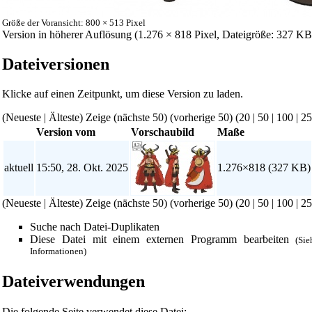
Größe der Voransicht: 800 × 513 Pixel
Version in höherer Auflösung
‎ (1.276 × 818 Pixel, Dateigröße: 327 
Dateiversionen
Klicke auf einen Zeitpunkt, um diese Version zu laden.
(Neueste | Älteste) Zeige (nächste 50) (vorherige 50) (
20
|
50
|
100
|
25
Version vom
Vorschaubild
Maße
aktuell
15:50, 28. Okt. 2025
1.276×818
(327 KB)
(Neueste | Älteste) Zeige (nächste 50) (vorherige 50) (
20
|
50
|
100
|
25
Suche nach Datei-Duplikaten
Diese Datei mit einem externen Programm bearbeiten
(Si
Informationen)
Dateiverwendungen
Die folgende Seite verwendet diese Datei: