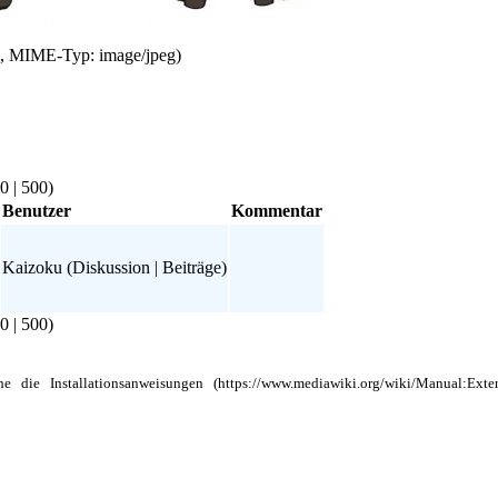
KB, MIME-Typ: image/jpeg)
0
|
500
)
Benutzer
Kommentar
Kaizoku
(
Diskussion
|
Beiträge
)
0
|
500
)
ehe die
Installationsanweisungen