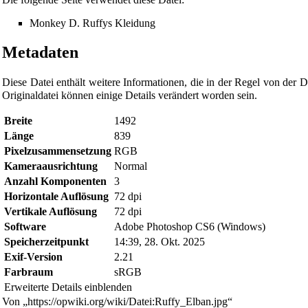
Monkey D. Ruffys Kleidung
Metadaten
Diese Datei enthält weitere Informationen, die in der Regel von de
Originaldatei können einige Details verändert worden sein.
Breite
1492
Länge
839
Pixelzusammensetzung
RGB
Kameraausrichtung
Normal
Anzahl Komponenten
3
Diese Seite wurde zuletzt am 28. Oktober 2025 um 15:50 Uhr ge
Horizontale Auflösung
72 dpi
Vertikale Auflösung
72 dpi
Powered by
Computer-Base
.
Software
Adobe Photoshop CS6 (Windows)
Datenschutz-Optionen
Speicherzeitpunkt
14:39, 28. Okt. 2025
Exif-Version
2.21
Farbraum
sRGB
Erweiterte Details einblenden
Von „
https://opwiki.org/wiki/Datei:Ruffy_Elban.jpg
“