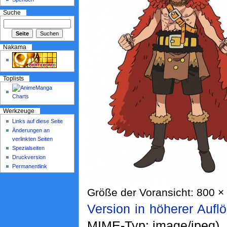
Suche
Nakama
Toplists
Werkzeuge
Links auf diese Seite
Änderungen an
verlinkten Seiten
Spezialseiten
Druckversion
Permanentlink
Größe der Voransicht: 800 × 
Version in höherer Aufl
MIME-Typ: image/jpeg)