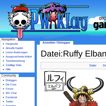
Navigation
Anmelden / Einloggen
Hauptseite
Aktuelle Kapitel
Datei:Ruffy Elban
Letzte Änderungen
Ausgezeichnete Artikel
Teambewerbung
Zufällige Seite
Datei
Da
Hilfe
Community
Einloggen
Die Crew
Forum
IRC-Chat
Facebook
Twitter
Spenden