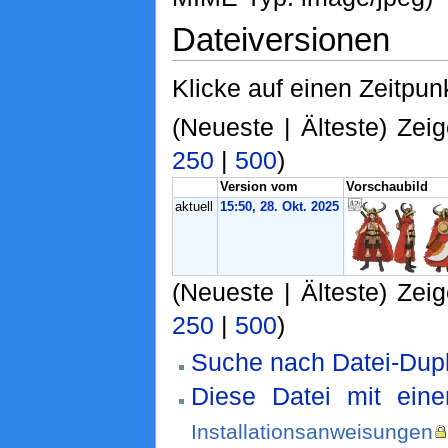
Dateiversionen
Klicke auf einen Zeitpun
(Neueste | Älteste) Zeig
250
|
500
)
Version vom
Vorschaubild
aktuell
15:50, 28. Okt. 2025
(Neueste | Älteste) Zeig
250
|
500
)
Suche nach Datei-Dupl
Diese Datei mit ein
Installationsanweisungen