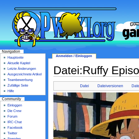
Navigation
Anmelden / Einloggen
Hauptseite
Aktuelle Kapitel
Datei:Ruffy Epis
Letzte Änderungen
Ausgezeichnete Artikel
Teambewerbung
Zufällige Seite
Datei
Dateiversionen
Dat
Hilfe
Community
Einloggen
Die Crew
Forum
IRC-Chat
Facebook
Twitter
Spenden