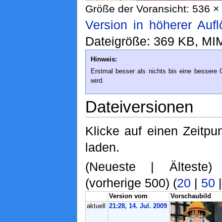
Größe der Voransicht: 536 × 
Version in höherer Auf
Dateigröße: 369 KB, MI
Hinweis:
Erstmal besser als nichts bis eine bessere 
wird.
Dateiversionen
Klicke auf einen Zeitpu
laden.
(Neueste | Älteste)
(vorherige 500) (
20
|
50
Version vom
Vorschaubild
aktuell
21:28, 14. Jul. 2009