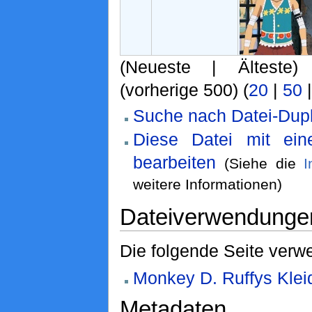
(Neueste | Älteste)
(vorherige 500) (
20
|
50
Suche nach Datei-Dupl
Diese Datei mit ei
bearbeiten
(Siehe die
I
weitere Informationen)
Dateiverwendunge
Die folgende Seite verwe
Monkey D. Ruffys Klei
Metadaten