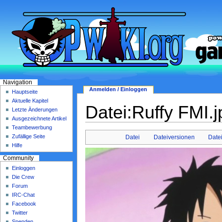
Navigation
Anmelden / Einloggen
Hauptseite
Aktuelle Kapitel
Datei:Ruffy FMI.j
Letzte Änderungen
Ausgezeichnete Artikel
Teambewerbung
Zufällige Seite
Datei
Dateiversionen
Date
Hilfe
Community
Einloggen
Die Crew
Forum
IRC-Chat
Facebook
Twitter
Spenden