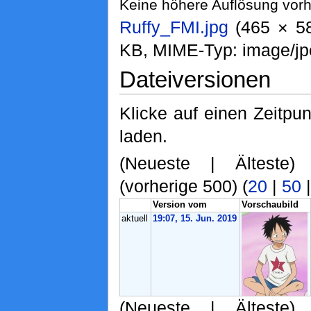
Keine höhere Auflösung vor
Ruffy_FMI.jpg
‎ (465 × 5
KB, MIME-Typ: image/jp
Dateiversionen
Klicke auf einen Zeitpu
laden.
(Neueste | Älteste)
(vorherige 500) (
20
|
50
Version vom
Vorschaubild
aktuell
19:07, 15. Jun. 2019
(Neueste | Älteste)