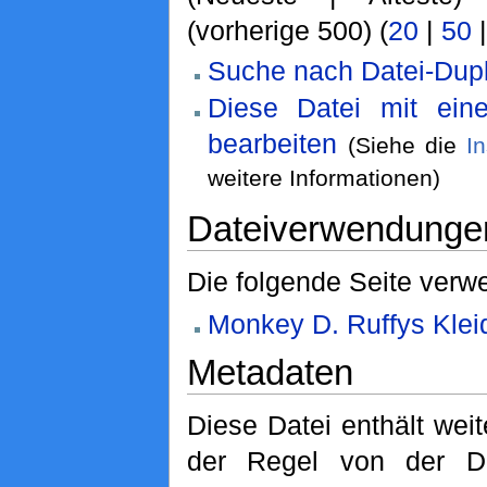
(vorherige 500) (
20
|
50
Suche nach Datei-Dupl
Diese Datei mit ei
bearbeiten
(Siehe die
I
weitere Informationen)
Dateiverwendunge
Die folgende Seite verwe
Monkey D. Ruffys Klei
Metadaten
Diese Datei enthält weit
der Regel von der Di