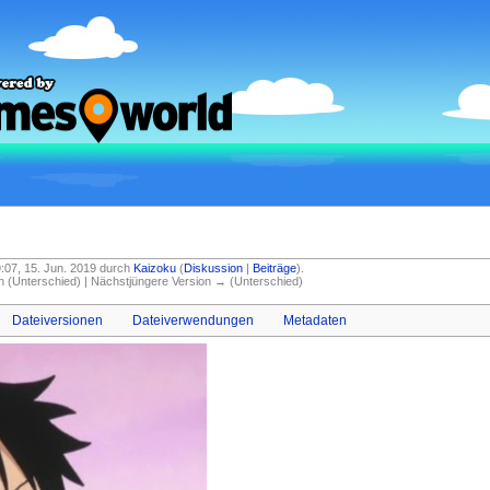
19:07, 15. Jun. 2019 durch
Kaizoku
(
Diskussion
|
Beiträge
)
.
on (Unterschied) | Nächstjüngere Version → (Unterschied)
Dateiversionen
Dateiverwendungen
Metadaten