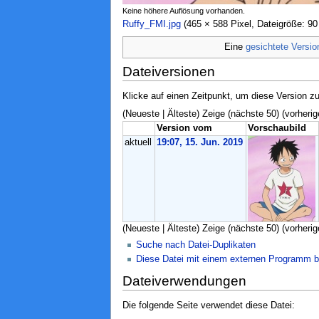
Keine höhere Auflösung vorhanden.
Ruffy_FMI.jpg
‎ (465 × 588 Pixel, Dateigröße: 
Eine
gesichtete Versio
Dateiversionen
Klicke auf einen Zeitpunkt, um diese Version zu
(Neueste | Älteste) Zeige (nächste 50) (vorherig
Version vom
Vorschaubild
aktuell
19:07, 15. Jun. 2019
(Neueste | Älteste) Zeige (nächste 50) (vorherig
Suche nach Datei-Duplikaten
Diese Datei mit einem externen Programm b
Dateiverwendungen
Die folgende Seite verwendet diese Datei: