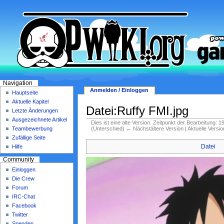
Navigation
Anmelden / Einloggen
Hauptseite
Aktuelle Kapitel
Datei:Ruffy FMI.jpg
Letzte Änderungen
Ausgezeichnete Artikel
Dies ist eine alte Version. Zeitpunkt der Bearbeitung: 
(Unterschied) ← Nächstältere Version | Aktuelle Versi
Teambewerbung
Zufällige Seite
Datei
Hilfe
Community
Einloggen
Die Crew
Forum
IRC-Chat
Facebook
Twitter
Spenden