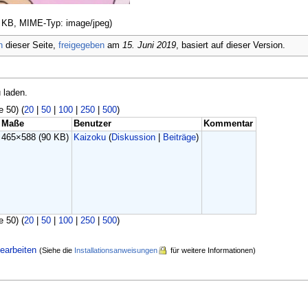
90 KB, MIME-Typ: image/jpeg)
n
dieser Seite,
freigegeben
am
15. Juni 2019
, basiert auf dieser Version.
 laden.
e 50) (
20
|
50
|
100
|
250
|
500
)
Maße
Benutzer
Kommentar
465×588
(90 KB)
Kaizoku
(
Diskussion
|
Beiträge
)
e 50) (
20
|
50
|
100
|
250
|
500
)
earbeiten
(Siehe die
Installationsanweisungen
für weitere Informationen)