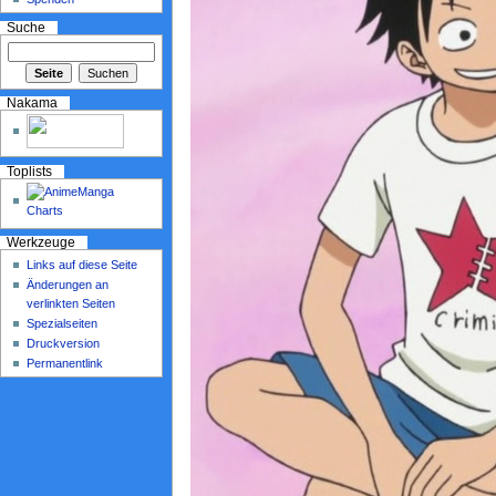
Suche
Nakama
Toplists
Werkzeuge
Links auf diese Seite
Änderungen an
verlinkten Seiten
Spezialseiten
Druckversion
Permanentlink