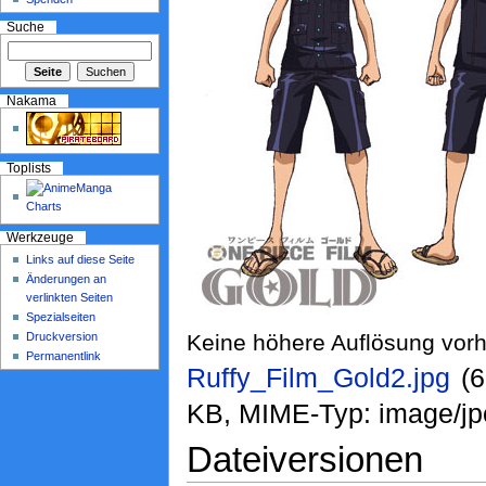
Suche
Nakama
Toplists
Werkzeuge
Links auf diese Seite
Änderungen an
verlinkten Seiten
Spezialseiten
Druckversion
Keine höhere Auflösung vor
Permanentlink
Ruffy_Film_Gold2.jpg
‎ 
KB, MIME-Typ: image/jp
Dateiversionen