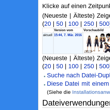
Klicke auf einen Zeitpun
(Neueste | Älteste) Zeig
(
20
|
50
|
100
|
250
|
500
Version vom
Vorschaubild
aktuell
15:44, 7. Mär. 2016
(Neueste | Älteste) Zeig
(
20
|
50
|
100
|
250
|
500
Suche nach Datei-Dupl
Diese Datei mit eine
(Siehe die
Installationsan
Dateiverwendunge