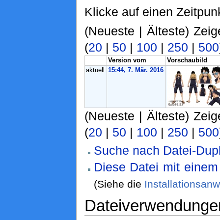
Klicke auf einen Zeitpun
(Neueste | Älteste) Zeig
(
20
|
50
|
100
|
250
|
500
Version vom
Vorschaubild
aktuell
15:44, 7. Mär. 2016
(Neueste | Älteste) Zeig
(
20
|
50
|
100
|
250
|
500
Suche nach Datei-Dupl
Diese Datei mit eine
(Siehe die
Installationsan
Dateiverwendunge