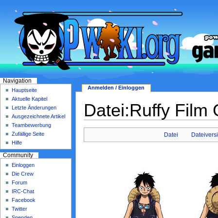
Navigation
Anmelden / Einloggen
Hauptseite
Aktuelle Kapitel
Datei:Ruffy Film 
Letzte Änderungen
Ausgezeichnete Artikel
Teambewerbung
Zufällige Seite
Datei
Dateivers
Hilfe
Community
Einloggen
Die Crew
Forum
IRC-Chat
Facebook
Twitter
Spenden