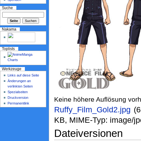
Suche
Nakama
Toplists
Werkzeuge
Links auf diese Seite
Änderungen an
verlinkten Seiten
Spezialseiten
Druckversion
Keine höhere Auflösung vor
Permanentlink
Ruffy_Film_Gold2.jpg
‎ 
KB, MIME-Typ: image/jp
Dateiversionen