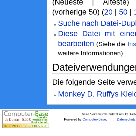
(Neueste | Älteste)
(vorherige 50) (
20
|
50
|
Suche nach Datei-Dupl
Diese Datei mit ein
bearbeiten
(Siehe die
In
weitere Informationen)
Dateiverwendunge
Die folgende Seite verwe
Monkey D. Ruffys Klei
Diese Seite wurde zuletzt am 12. Fe
Powered by
Computer-Base
.
Datenschutz