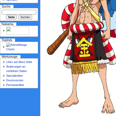
Suche
Nakama
Toplists
Werkzeuge
Links auf diese Seite
Änderungen an
verlinkten Seiten
Spezialseiten
Druckversion
Permanentlink