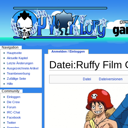
Navigation
Anmelden / Einloggen
Hauptseite
Aktuelle Kapitel
Datei:Ruffy Film 
Letzte Änderungen
Ausgezeichnete Artikel
Teambewerbung
Zufällige Seite
Datei
Dateiversionen
Hilfe
Community
Einloggen
Die Crew
Forum
IRC-Chat
Facebook
Twitter
Spenden