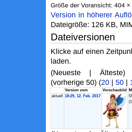
Größe der Voransicht: 404 × 
Version in höherer Aufl
Dateigröße: 126 KB, MI
Dateiversionen
Klicke auf einen Zeitpun
laden.
(Neueste | Älteste)
(vorherige 50) (
20
|
50
|
Version vom
Vorschaubild
M
aktuell
18:29, 12. Feb. 2017
5
(