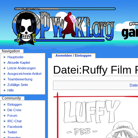
Navigation
Anmelden / Einloggen
Hauptseite
Aktuelle Kapitel
Datei:Ruffy Film 
Letzte Änderungen
Ausgezeichnete Artikel
Teambewerbung
Zufällige Seite
Date
Hilfe
Community
Einloggen
Die Crew
Forum
IRC-Chat
Facebook
Twitter
Spenden