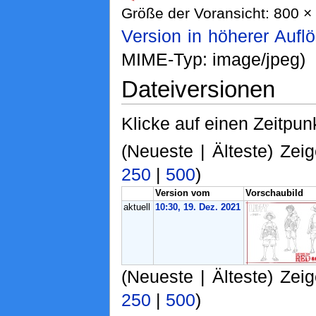
Größe der Voransicht: 800 × 
Version in höherer Aufl
MIME-Typ: image/jpeg)
Dateiversionen
Klicke auf einen Zeitpun
(Neueste | Älteste) Zeig
250
|
500
)
Version vom
Vorschaubild
aktuell
10:30, 19. Dez. 2021
(Neueste | Älteste) Zeig
250
|
500
)