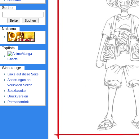
Suche
Nakama
Toplists
Werkzeuge
Links auf diese Seite
Änderungen an
verlinkten Seiten
Spezialseiten
Druckversion
Permanentlink