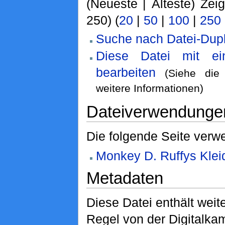
(Neueste | Älteste) Zei
250) (
20
|
50
|
100
|
250
Suche nach Datei-Dupl
Diese Datei mit e
bearbeiten
(Siehe di
weitere Informationen)
Dateiverwendunge
Die folgende Seite verwe
Monkey D. Ruffys Klei
Metadaten
Diese Datei enthält weite
Regel von der Digitalk