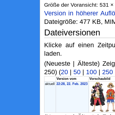
Größe der Voransicht: 531 × 
Version in höherer Aufl
Dateigröße: 477 KB, MI
Dateiversionen
Klicke auf einen Zeitp
laden.
(Neueste | Älteste) Zei
250) (
20
|
50
|
100
|
250
Version vom
Vorschaubild
aktuell
22:28, 22. Feb. 2023