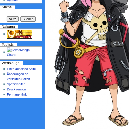
Suche
Nakama
Toplists
Werkzeuge
Links auf diese Seite
Änderungen an
verlinkten Seiten
Spezialseiten
Druckversion
Permanentlink