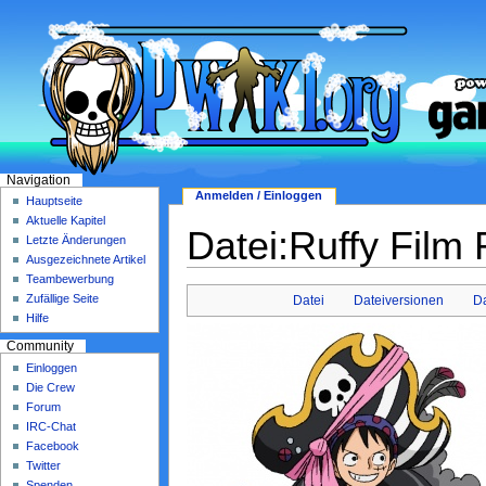
Navigation
Anmelden / Einloggen
Hauptseite
Aktuelle Kapitel
Datei:Ruffy Film
Letzte Änderungen
Ausgezeichnete Artikel
Teambewerbung
Zufällige Seite
Datei
Dateiversionen
D
Hilfe
Community
Einloggen
Die Crew
Forum
IRC-Chat
Facebook
Twitter
Spenden