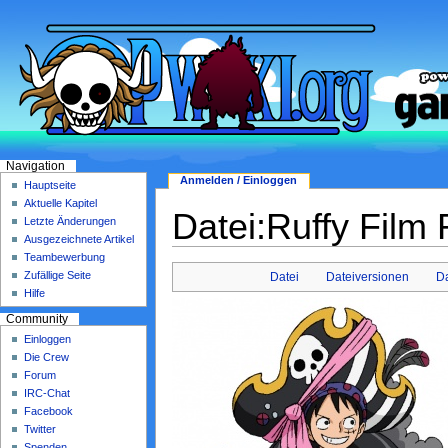
Navigation
Anmelden / Einloggen
Hauptseite
Aktuelle Kapitel
Datei:Ruffy Film
Letzte Änderungen
Ausgezeichnete Artikel
Teambewerbung
Zufällige Seite
Datei
Dateiversionen
D
Hilfe
Community
Einloggen
Die Crew
Forum
IRC-Chat
Facebook
Twitter
Spenden