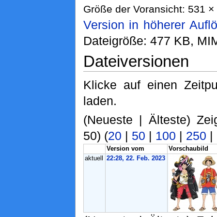
Größe der Voransicht: 531 × 
Version in höherer Aufl
Dateigröße: 477 KB, MI
Dateiversionen
Klicke auf einen Zeitp
laden.
(Neueste | Älteste) Zei
50) (
20
|
50
|
100
|
250
|
Version vom
Vorschaubild
aktuell
22:28, 22. Feb. 2023