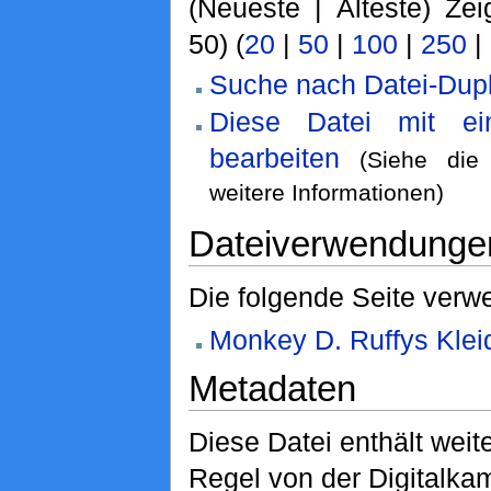
(Neueste | Älteste) Zei
50) (
20
|
50
|
100
|
250
|
Suche nach Datei-Dupl
Diese Datei mit e
bearbeiten
(Siehe di
weitere Informationen)
Dateiverwendunge
Die folgende Seite verwe
Monkey D. Ruffys Klei
Metadaten
Diese Datei enthält weite
Regel von der Digitalk