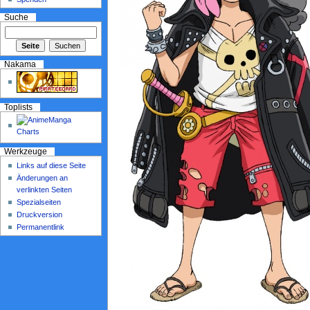
Suche
Nakama
Toplists
Werkzeuge
Links auf diese Seite
Änderungen an
verlinkten Seiten
Spezialseiten
Druckversion
Permanentlink