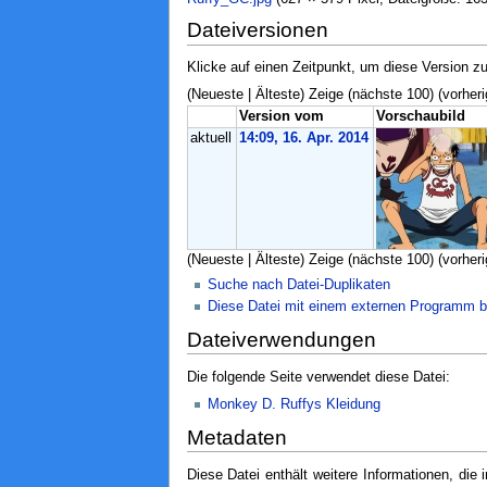
Dateiversionen
Klicke auf einen Zeitpunkt, um diese Version zu
(Neueste | Älteste) Zeige (nächste 100) (vorheri
Version vom
Vorschaubild
aktuell
14:09, 16. Apr. 2014
(Neueste | Älteste) Zeige (nächste 100) (vorheri
Suche nach Datei-Duplikaten
Diese Datei mit einem externen Programm b
Dateiverwendungen
Die folgende Seite verwendet diese Datei:
Monkey D. Ruffys Kleidung
Metadaten
Diese Datei enthält weitere Informationen, di