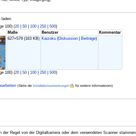
 laden.
ge 100) (
20
|
50
|
100
|
250
|
500
)
Maße
Benutzer
Kommentar
627×579
(163 KB)
Kaizoku
(
Diskussion
|
Beiträge
)
ge 100) (
20
|
50
|
100
|
250
|
500
)
earbeiten
(Siehe die
Installationsanweisungen
für weitere Informationen)
e in der Regel von der Digitalkamera oder dem verwendeten Scanner stammen