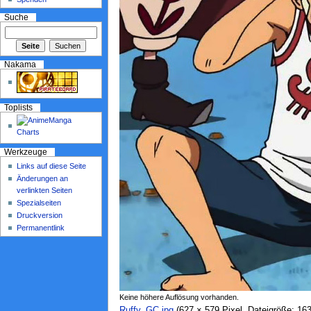
Suche
Nakama
Toplists
Werkzeuge
Links auf diese Seite
Änderungen an
verlinkten Seiten
Spezialseiten
Druckversion
Permanentlink
Keine höhere Auflösung vorhanden.
Ruffy_GC.jpg
‎ (627 × 579 Pixel, Dateigröße: 1