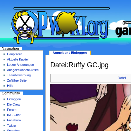
Navigation
Anmelden / Einloggen
Hauptseite
Aktuelle Kapitel
Datei:Ruffy GC.jpg
Letzte Änderungen
Ausgezeichnete Artikel
Teambewerbung
Datei
Zufällige Seite
Hilfe
Community
Einloggen
Die Crew
Forum
IRC-Chat
Facebook
Twitter
Spenden