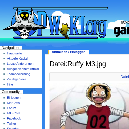
Navigation
Anmelden / Einloggen
Hauptseite
Aktuelle Kapitel
Datei:Ruffy M3.jpg
Letzte Änderungen
Ausgezeichnete Artikel
Teambewerbung
Datei
Zufällige Seite
Hilfe
Community
Einloggen
Die Crew
Forum
IRC-Chat
Facebook
Twitter
Spenden