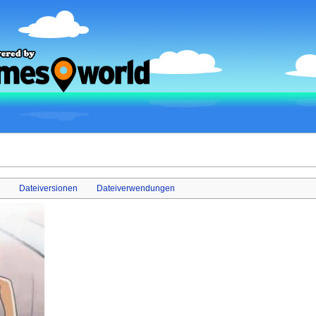
Dateiversionen
Dateiverwendungen