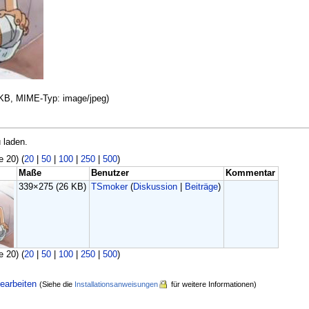
6 KB, MIME-Typ: image/jpeg)
 laden.
e 20) (
20
|
50
|
100
|
250
|
500
)
Maße
Benutzer
Kommentar
339×275
(26 KB)
TSmoker
(
Diskussion
|
Beiträge
)
e 20) (
20
|
50
|
100
|
250
|
500
)
earbeiten
(Siehe die
Installationsanweisungen
für weitere Informationen)