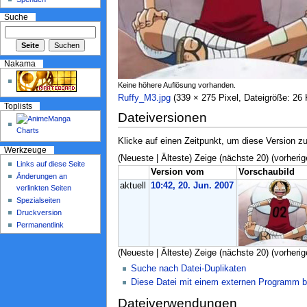
Suche
Nakama
Keine höhere Auflösung vorhanden.
Ruffy_M3.jpg
‎ (339 × 275 Pixel, Dateigröße: 2
Toplists
Dateiversionen
Klicke auf einen Zeitpunkt, um diese Version zu
Werkzeuge
(Neueste | Älteste) Zeige (nächste 20) (vorherig
Links auf diese Seite
Version vom
Vorschaubild
Änderungen an
aktuell
10:42, 20. Jun. 2007
verlinkten Seiten
Spezialseiten
Druckversion
Permanentlink
(Neueste | Älteste) Zeige (nächste 20) (vorherig
Suche nach Datei-Duplikaten
Diese Datei mit einem externen Programm b
Dateiverwendungen