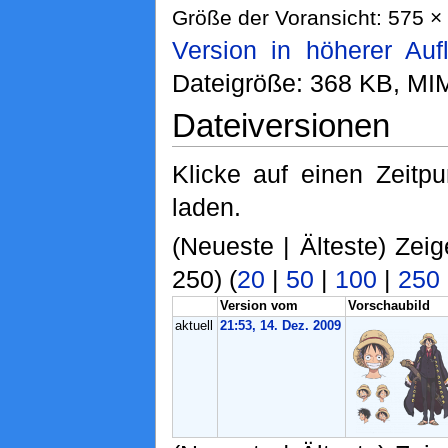
Größe der Voransicht: 575 × 
Version in höherer Auf
Dateigröße: 368 KB, MI
Dateiversionen
Klicke auf einen Zeitp
laden.
(Neueste | Älteste) Zeig
250) (
20
|
50
|
100
|
250
Version vom
Vorschaubild
aktuell
21:53, 14. Dez. 2009