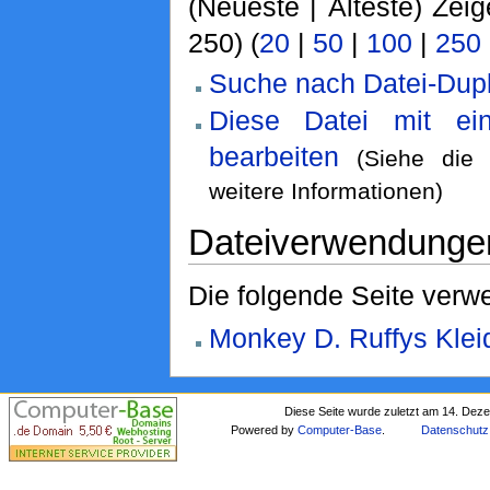
(Neueste | Älteste) Zeig
250) (
20
|
50
|
100
|
250
Suche nach Datei-Dupl
Diese Datei mit ei
bearbeiten
(Siehe di
weitere Informationen)
Dateiverwendunge
Die folgende Seite verwe
Monkey D. Ruffys Klei
Diese Seite wurde zuletzt am 14. Dez
Powered by
Computer-Base
.
Datenschutz