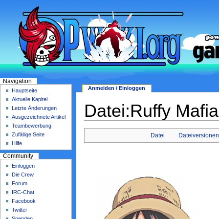
Navigation
Anmelden / Einloggen
Hauptseite
Aktuelle Kapitel
Datei:Ruffy Mafi
Letzte Änderungen
Ausgezeichnete Artikel
Teambewerbung
Zufällige Seite
Datei
Dateiversionen
Hilfe
Community
Einloggen
Die Crew
Forum
IRC-Chat
Facebook
Twitter
Spenden