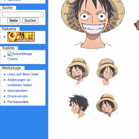
Suche
Nakama
Toplists
Werkzeuge
Links auf diese Seite
Änderungen an
verlinkten Seiten
Spezialseiten
Druckversion
Permanentlink