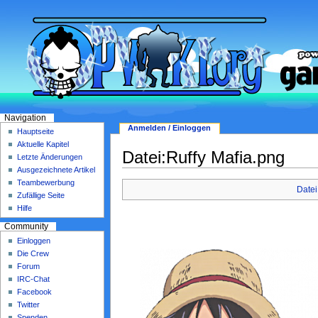
Navigation
Anmelden / Einloggen
Hauptseite
Aktuelle Kapitel
Datei:Ruffy Mafia.png
Letzte Änderungen
Ausgezeichnete Artikel
Teambewerbung
Datei
Zufällige Seite
Hilfe
Community
Einloggen
Die Crew
Forum
IRC-Chat
Facebook
Twitter
Spenden