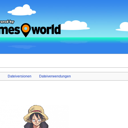
Dateiversionen
Dateiverwendungen