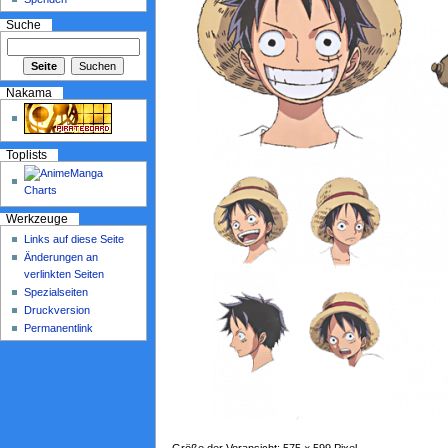
Suche
Nakama
Toplists
Werkzeuge
Links auf diese Seite
Änderungen an
verlinkten Seiten
Spezialseiten
Druckversion
Permanentlink
Größe der Voransicht: 575 × 599 Pixel