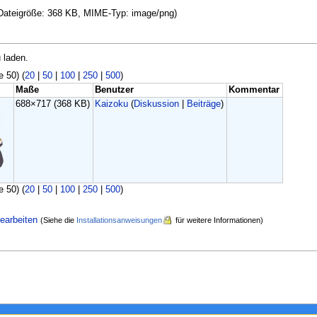
, Dateigröße: 368 KB, MIME-Typ: image/png)
 laden.
e 50) (
20
|
50
|
100
|
250
|
500
)
Maße
Benutzer
Kommentar
688×717
(368 KB)
Kaizoku
(
Diskussion
|
Beiträge
)
e 50) (
20
|
50
|
100
|
250
|
500
)
earbeiten
(Siehe die
Installationsanweisungen
für weitere Informationen)