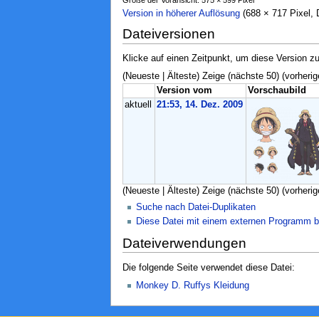
Version in höherer Auflösung
‎ (688 × 717 Pixel
Dateiversionen
Klicke auf einen Zeitpunkt, um diese Version zu
(Neueste | Älteste) Zeige (nächste 50) (vorherig
Version vom
Vorschaubild
aktuell
21:53, 14. Dez. 2009
(Neueste | Älteste) Zeige (nächste 50) (vorherig
Suche nach Datei-Duplikaten
Diese Datei mit einem externen Programm b
Dateiverwendungen
Die folgende Seite verwendet diese Datei:
Monkey D. Ruffys Kleidung