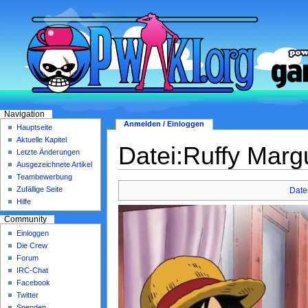
Navigation
Anmelden / Einloggen
Hauptseite
Aktuelle Kapitel
Datei:Ruffy Mar
Letzte Änderungen
Ausgezeichnete Artikel
Teambewerbung
Zufällige Seite
Date
Hilfe
Community
Einloggen
Die Crew
Forum
IRC-Chat
Facebook
Twitter
Spenden