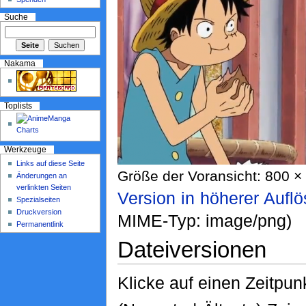
Suche
Nakama
Toplists
Werkzeuge
Links auf diese Seite
Größe der Voransicht: 800 × 
Änderungen an
verlinkten Seiten
Version in höherer Aufl
Spezialseiten
Druckversion
MIME-Typ: image/png)
Permanentlink
Dateiversionen
Klicke auf einen Zeitpun