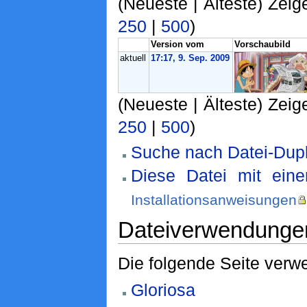
(Neueste | Älteste) Zeig
250
|
500
)
Version vom
Vorschaubild
aktuell
17:17, 9. Sep. 2009
(Neueste | Älteste) Zeig
250
|
500
)
Suche nach Datei-Dupl
Diese Datei mit ein
Installationsanweisungen
Dateiverwendunge
Die folgende Seite verwe
Gloriosa