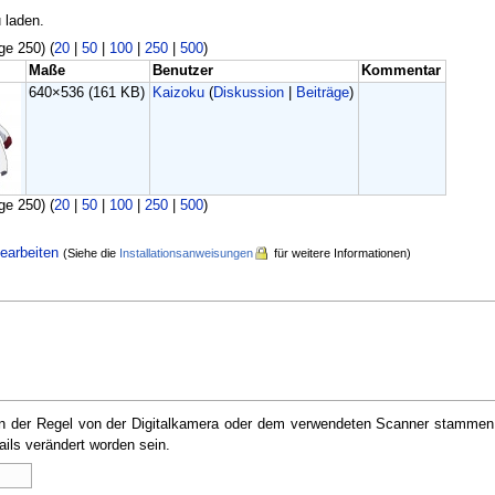
 laden.
ge 250) (
20
|
50
|
100
|
250
|
500
)
Maße
Benutzer
Kommentar
640×536
(161 KB)
Kaizoku
(
Diskussion
|
Beiträge
)
ge 250) (
20
|
50
|
100
|
250
|
500
)
earbeiten
(Siehe die
Installationsanweisungen
für weitere Informationen)
e in der Regel von der Digitalkamera oder dem verwendeten Scanner stammen
ails verändert worden sein.