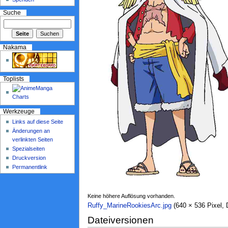
Suche
Nakama
Toplists
Werkzeuge
Links auf diese Seite
Änderungen an
verlinkten Seiten
Spezialseiten
Druckversion
Permanentlink
Keine höhere Auflösung vorhanden.
Ruffy_MarineRookiesArc.jpg
‎ (640 × 536 Pixel
Dateiversionen