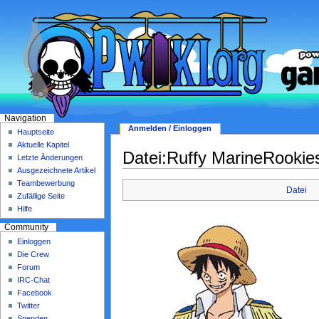
Navigation
Anmelden / Einloggen
Hauptseite
Aktuelle Kapitel
Datei:Ruffy MarineRookie
Letzte Änderungen
Ausgezeichnete Artikel
Teambewerbung
Datei
Zufällige Seite
Hilfe
Community
Einloggen
Die Crew
Forum
IRC-Chat
Facebook
Twitter
Spenden