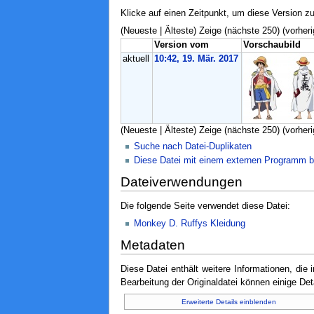
Klicke auf einen Zeitpunkt, um diese Version zu
(Neueste | Älteste) Zeige (nächste 250) (vorheri
Version vom
Vorschaubild
aktuell
10:42, 19. Mär. 2017
(Neueste | Älteste) Zeige (nächste 250) (vorheri
Suche nach Datei-Duplikaten
Diese Datei mit einem externen Programm b
Dateiverwendungen
Die folgende Seite verwendet diese Datei:
Monkey D. Ruffys Kleidung
Metadaten
Diese Datei enthält weitere Informationen, di
Bearbeitung der Originaldatei können einige Det
Erweiterte Details einblenden