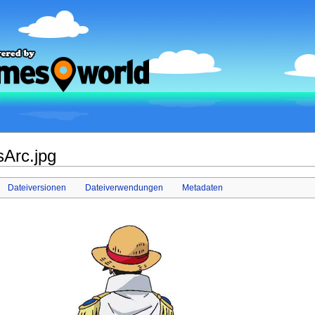
sArc.jpg
Dateiversionen
Dateiverwendungen
Metadaten