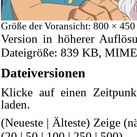
Größe der Voransicht: 800 × 450
Version in höherer Auflös
Dateigröße: 839 KB, MIME
Dateiversionen
Klicke auf einen Zeitpunk
laden.
(Neueste | Älteste) Zeige (n
(
20
|
50
|
100
|
250
|
500
)