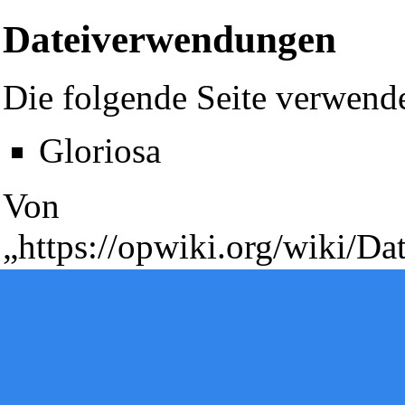
Dateiverwendungen
Die folgende Seite verwende
Diese Seite wurde zuletzt am 9. September 2009 um 16:52 Uhr g
Gloriosa
Powered by
Computer-Base
.
Datenschutz-Optionen
Von
„
https://opwiki.org/wiki/