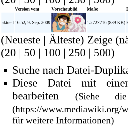
Version vom
Vorschaubild
Maße
aktuell
16:52, 9. Sep. 2009
1.272×716
(839 KB)
(Neueste | Älteste) Zeige (n
(
20
|
50
|
100
|
250
|
500
)
Suche nach Datei-Duplik
Diese Datei mit ein
bearbeiten
(Siehe 
für weitere Informationen)