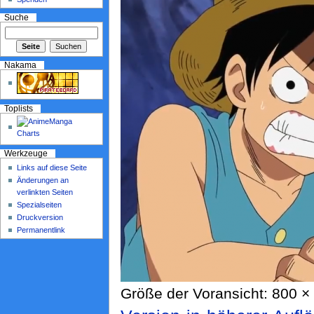
Suche
Nakama
Toplists
Werkzeuge
Links auf diese Seite
Änderungen an
verlinkten Seiten
Spezialseiten
Druckversion
Permanentlink
Größe der Voransicht: 800 × 