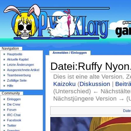
Navigation
Anmelden / Einloggen
Hauptseite
Aktuelle Kapitel
Datei:Ruffy Nyo
Letzte Änderungen
Ausgezeichnete Artikel
Dies ist eine alte Version. 
Teambewerbung
Zufällige Seite
Kaizoku
(
Diskussion
|
Beitr
Hilfe
(Unterschied) ← Nächstälter
Community
Nächstjüngere Version → (
Einloggen
Die Crew
Forum
Date
IRC-Chat
Facebook
Twitter
Spenden