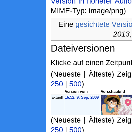
Version in höherer Aufl
MIME-Typ: image/png)
Eine
gesichtete Versi
2013
Dateiversionen
Klicke auf einen Zeitpun
(Neueste | Älteste) Zeig
250
|
500
)
Version vom
Vorschaubild
aktuell
16:52, 9. Sep. 2009
(Neueste | Älteste) Zeig
250
|
500
)