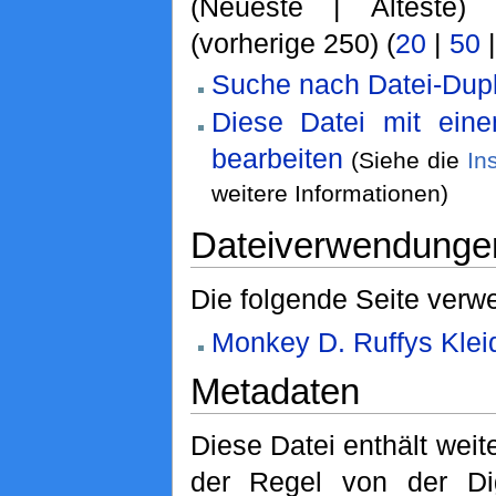
(Neueste | Älteste)
(vorherige 250) (
20
|
50
Suche nach Datei-Dupl
Diese Datei mit ein
bearbeiten
(Siehe die
In
weitere Informationen)
Dateiverwendunge
Die folgende Seite verwe
Monkey D. Ruffys Klei
Metadaten
Diese Datei enthält weite
der Regel von der Di