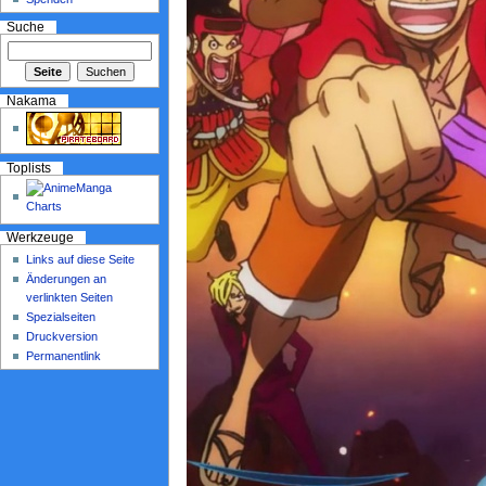
Suche
Nakama
Toplists
Werkzeuge
Links auf diese Seite
Änderungen an
verlinkten Seiten
Spezialseiten
Druckversion
Permanentlink