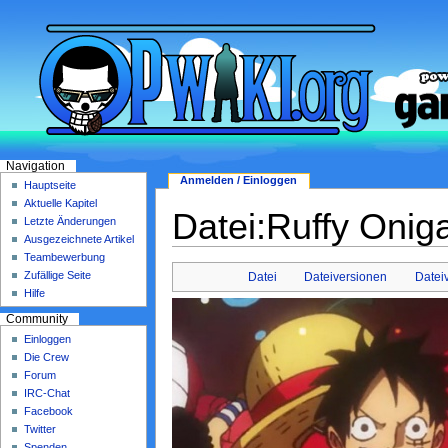
Navigation
Anmelden / Einloggen
Hauptseite
Aktuelle Kapitel
Datei:Ruffy Onig
Letzte Änderungen
Ausgezeichnete Artikel
Teambewerbung
Zufällige Seite
Datei
Dateiversionen
Datei
Hilfe
Community
Einloggen
Die Crew
Forum
IRC-Chat
Facebook
Twitter
Spenden