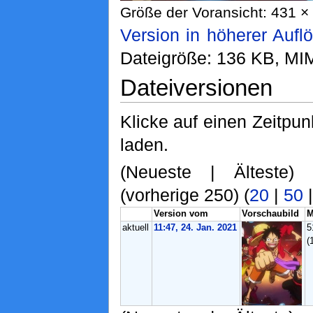
Größe der Voransicht: 431 × 
Version in höherer Aufl
Dateigröße: 136 KB, MI
Dateiversionen
Klicke auf einen Zeitpun
laden.
(Neueste | Älteste)
(vorherige 250) (
20
|
50
Version vom
Vorschaubild
M
aktuell
11:47, 24. Jan. 2021
5
(