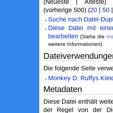
(Neueste | Älteste)
(vorherige 500) (
20
|
50
Suche nach Datei-Dupl
Diese Datei mit ein
bearbeiten
(Siehe die
In
weitere Informationen)
Dateiverwendunge
Die folgende Seite verwe
Monkey D. Ruffys Klei
Metadaten
Diese Datei enthält weite
der Regel von der Di