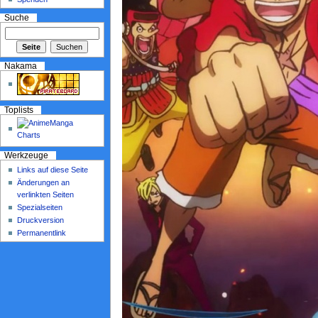
Suche
Nakama
Toplists
Werkzeuge
Links auf diese Seite
Änderungen an
verlinkten Seiten
Spezialseiten
Druckversion
Permanentlink