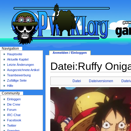
Navigation
Anmelden / Einloggen
Hauptseite
Aktuelle Kapitel
Datei:Ruffy Onig
Letzte Änderungen
Ausgezeichnete Artikel
Teambewerbung
Zufällige Seite
Datei
Dateiversionen
Datei
Hilfe
Community
Einloggen
Die Crew
Forum
IRC-Chat
Facebook
Twitter
Spenden