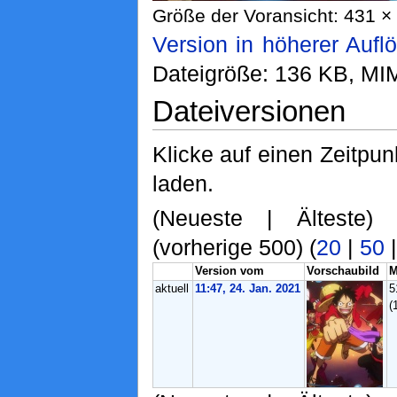
Größe der Voransicht: 431 × 
Version in höherer Aufl
Dateigröße: 136 KB, MI
Dateiversionen
Klicke auf einen Zeitpun
laden.
(Neueste | Älteste)
(vorherige 500) (
20
|
50
Version vom
Vorschaubild
M
aktuell
11:47, 24. Jan. 2021
5
(