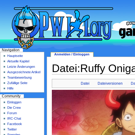
Navigation
Anmelden / Einloggen
Hauptseite
Aktuelle Kapitel
Datei:Ruffy Onig
Letzte Änderungen
Ausgezeichnete Artikel
Teambewerbung
Zufällige Seite
Datei
Dateiversionen
Da
Hilfe
Community
Einloggen
Die Crew
Forum
IRC-Chat
Facebook
Twitter
Spenden