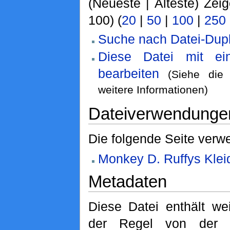
(Neueste | Älteste) Zei
100) (
20
|
50
|
100
|
250
Suche nach Datei-Dupl
Diese Datei mit e
bearbeiten
(Siehe di
weitere Informationen)
Dateiverwendunge
Die folgende Seite verwe
Monkey D. Ruffys Klei
Metadaten
Diese Datei enthält wei
der Regel von der D