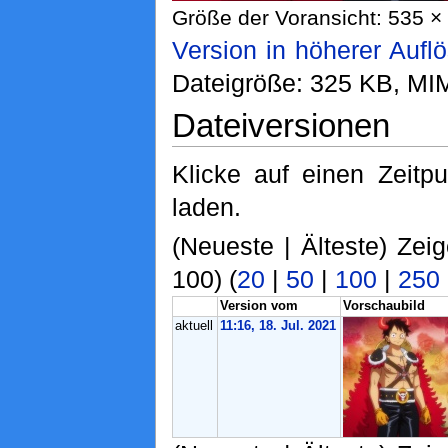
Größe der Voransicht: 535 × 
Version in höherer Aufl
Dateigröße: 325 KB, MI
Dateiversionen
Klicke auf einen Zeitp
laden.
(Neueste | Älteste) Zei
100) (
20
|
50
|
100
|
250
Version vom
Vorschaubild
aktuell
11:16, 18. Jul. 2021