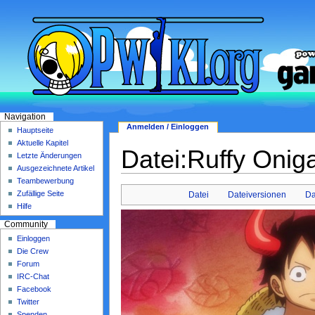
Navigation
Anmelden / Einloggen
Hauptseite
Aktuelle Kapitel
Datei:Ruffy Onig
Letzte Änderungen
Ausgezeichnete Artikel
Teambewerbung
Zufällige Seite
Datei
Dateiversionen
Da
Hilfe
Community
Einloggen
Die Crew
Forum
IRC-Chat
Facebook
Twitter
Spenden