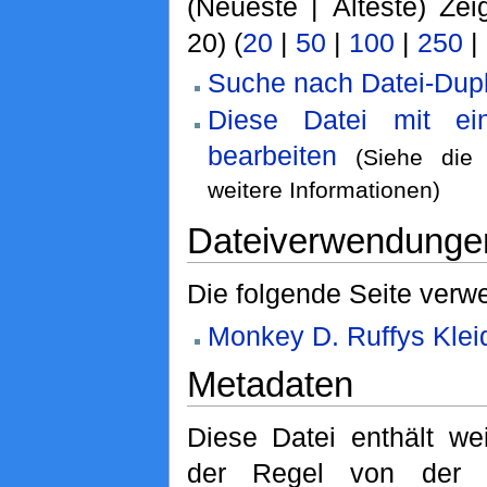
(Neueste | Älteste) Zei
20) (
20
|
50
|
100
|
250
|
Suche nach Datei-Dupl
Diese Datei mit e
bearbeiten
(Siehe di
weitere Informationen)
Dateiverwendunge
Die folgende Seite verwe
Monkey D. Ruffys Klei
Metadaten
Diese Datei enthält wei
der Regel von der D