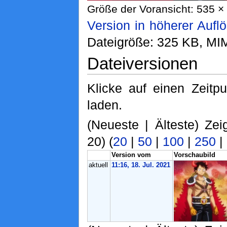
Größe der Voransicht: 535 × 
Version in höherer Aufl
Dateigröße: 325 KB, MI
Dateiversionen
Klicke auf einen Zeitp
laden.
(Neueste | Älteste) Zei
20) (
20
|
50
|
100
|
250
|
Version vom
Vorschaubild
aktuell
11:16, 18. Jul. 2021