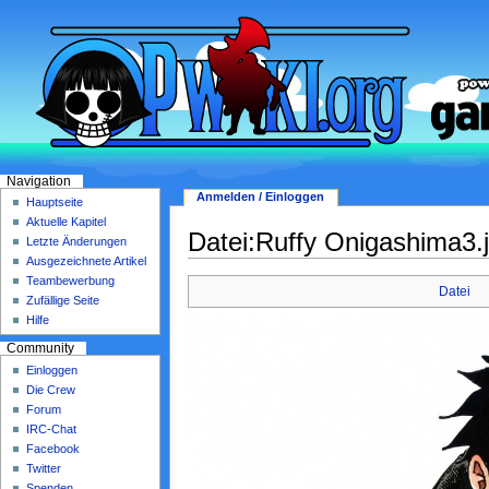
Navigation
Anmelden / Einloggen
Hauptseite
Aktuelle Kapitel
Datei:Ruffy Onigashima3.
Letzte Änderungen
Ausgezeichnete Artikel
Teambewerbung
Datei
Zufällige Seite
Hilfe
Community
Einloggen
Die Crew
Forum
IRC-Chat
Facebook
Twitter
Spenden