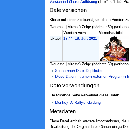
Version in höherer Auflösung
‎ (1.574 × 1.153 P
Dateiversionen
Klicke auf einen Zeitpunkt, um diese Version zu
(Neueste | Älteste) Zeige (nächste 50) (vorherig
Version vom
Vorschaubild
aktuell
17:44, 18. Jul. 2021
(Neueste | Älteste) Zeige (nächste 50) (vorherig
Suche nach Datei-Duplikaten
Diese Datei mit einem externen Programm b
Dateiverwendungen
Die folgende Seite verwendet diese Datei:
Monkey D. Ruffys Kleidung
Metadaten
Diese Datei enthält weitere Informationen, di
Bearbeitung der Originaldatei können einige Det