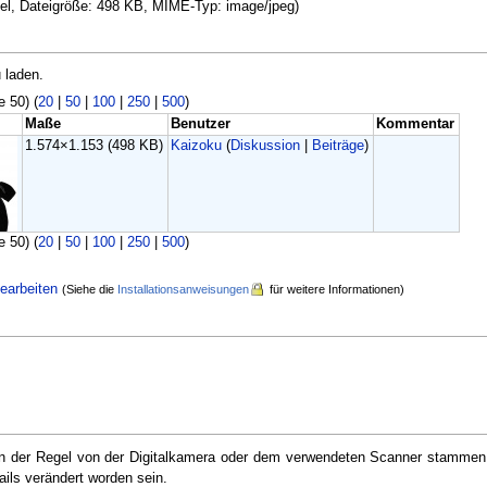
ixel, Dateigröße: 498 KB, MIME-Typ: image/jpeg)
 laden.
e 50) (
20
|
50
|
100
|
250
|
500
)
Maße
Benutzer
Kommentar
1.574×1.153
(498 KB)
Kaizoku
(
Diskussion
|
Beiträge
)
e 50) (
20
|
50
|
100
|
250
|
500
)
earbeiten
(Siehe die
Installationsanweisungen
für weitere Informationen)
e in der Regel von der Digitalkamera oder dem verwendeten Scanner stammen
ails verändert worden sein.