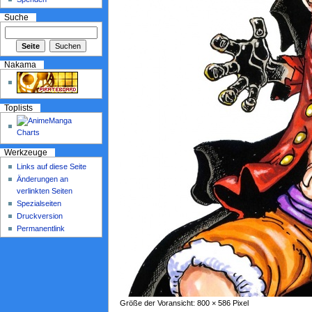
Suche
Nakama
Toplists
Werkzeuge
Links auf diese Seite
Änderungen an
verlinkten Seiten
Spezialseiten
Druckversion
Permanentlink
Größe der Voransicht: 800 × 586 Pixel