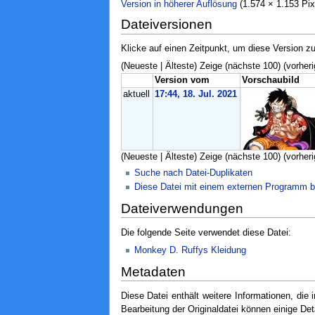
Version in höherer Auflösung
‎ (1.574 × 1.153 P
Dateiversionen
Klicke auf einen Zeitpunkt, um diese Version zu
(Neueste | Älteste) Zeige (nächste 100) (vorheri
Version vom
Vorschaubild
aktuell
17:44, 18. Jul. 2021
(Neueste | Älteste) Zeige (nächste 100) (vorheri
Suche nach Datei-Duplikaten
Diese Datei mit einem externen Programm b
Dateiverwendungen
Die folgende Seite verwendet diese Datei:
Monkey D. Ruffys Kleidung
Metadaten
Diese Datei enthält weitere Informationen, di
Bearbeitung der Originaldatei können einige Det