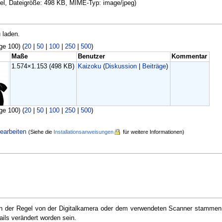
ixel, Dateigröße: 498 KB, MIME-Typ: image/jpeg)
 laden.
ge 100) (
20
|
50
|
100
|
250
|
500
)
Maße
Benutzer
Kommentar
1.574×1.153
(498 KB)
Kaizoku
(
Diskussion
|
Beiträge
)
ge 100) (
20
|
50
|
100
|
250
|
500
)
earbeiten
(Siehe die
Installationsanweisungen
für weitere Informationen)
e in der Regel von der Digitalkamera oder dem verwendeten Scanner stammen
ails verändert worden sein.