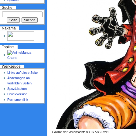
Suche
Nakama
Toplists
Werkzeuge
Links auf diese Seite
Änderungen an
verlinkten Seiten
Spezialseiten
Druckversion
Permanentlink
Größe der Voransicht: 800 × 586 Pixel