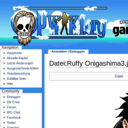
Navigation
Anmelden / Einloggen
Hauptseite
Aktuelle Kapitel
Datei:Ruffy Onigashima3.
Letzte Änderungen
Ausgezeichnete Artikel
Teambewerbung
Datei
Zufällige Seite
Hilfe
Community
Einloggen
Die Crew
Forum
IRC-Chat
Facebook
Twitter
Spenden