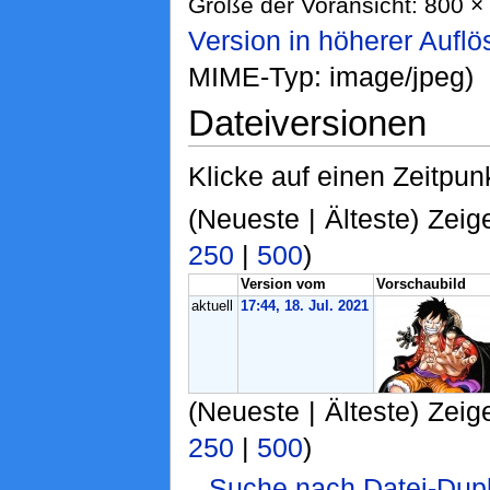
Größe der Voransicht: 800 × 
Version in höherer Aufl
MIME-Typ: image/jpeg)
Dateiversionen
Klicke auf einen Zeitpun
(Neueste | Älteste) Zeig
250
|
500
)
Version vom
Vorschaubild
aktuell
17:44, 18. Jul. 2021
(Neueste | Älteste) Zeig
250
|
500
)
Suche nach Datei-Dupl