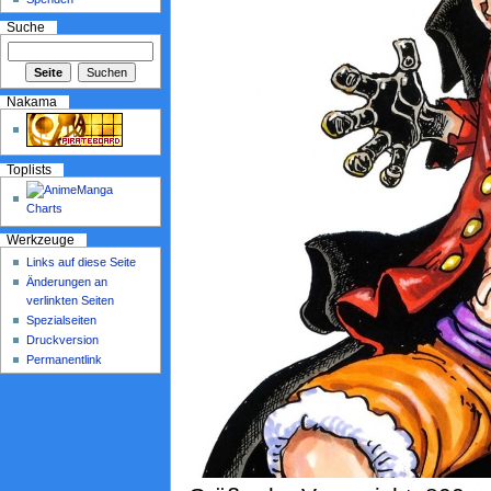
Suche
Nakama
Toplists
Werkzeuge
Links auf diese Seite
Änderungen an
verlinkten Seiten
Spezialseiten
Druckversion
Permanentlink