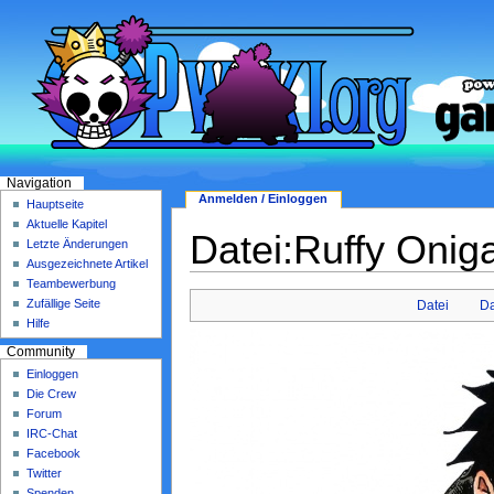
Navigation
Anmelden / Einloggen
Hauptseite
Aktuelle Kapitel
Datei:Ruffy Onig
Letzte Änderungen
Ausgezeichnete Artikel
Teambewerbung
Zufällige Seite
Datei
Da
Hilfe
Community
Einloggen
Die Crew
Forum
IRC-Chat
Facebook
Twitter
Spenden