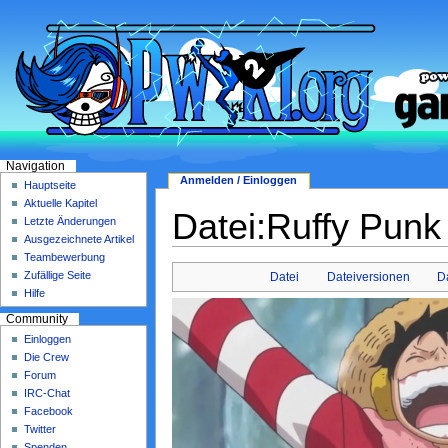
Navigation
Anmelden / Einloggen
Hauptseite
Aktuelle Kapitel
Datei:Ruffy Punk
Letzte Änderungen
Ausgezeichnete Artikel
Teambewerbung
Zufällige Seite
Datei
Dateiversionen
D
Hilfe
Community
Einloggen
Die Crew
Forum
IRC-Chat
Facebook
Twitter
Spenden