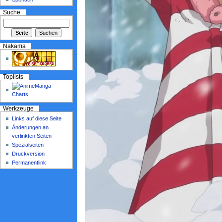
Suche
Nakama
Toplists
Werkzeuge
Links auf diese Seite
Änderungen an
verlinkten Seiten
Spezialseiten
Druckversion
Permanentlink