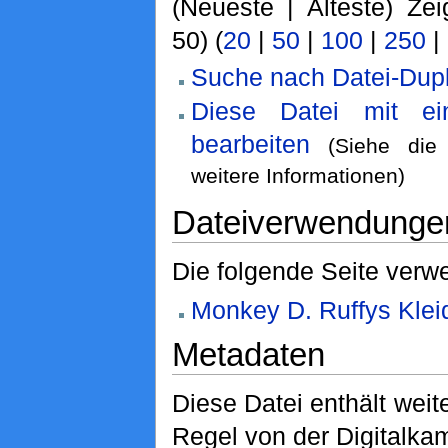
(Neueste | Älteste) Zei
50) (
20
|
50
|
100
|
250
|
Suche nach Datei-Dupl
Diese Datei mit e
bearbeiten
(Siehe di
weitere Informationen)
Dateiverwendunge
Die folgende Seite verwe
Monkey D. Ruffys Klei
Metadaten
Diese Datei enthält weite
Regel von der Digitalk