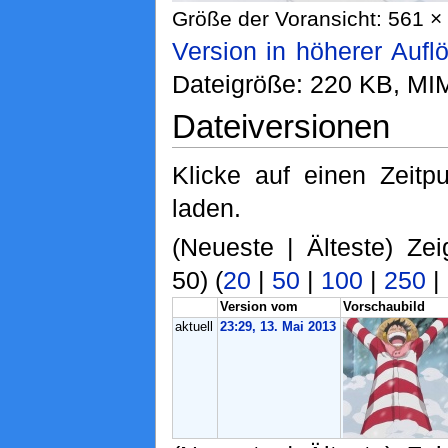
Größe der Voransicht: 561 × 
Version in höherer Aufl
Dateigröße: 220 KB, MI
Dateiversionen
Klicke auf einen Zeitp
laden.
(Neueste | Älteste) Zei
50) (
20
|
50
|
100
|
250
|
Version vom
Vorschaubild
aktuell
23:29, 13. Mai 2013