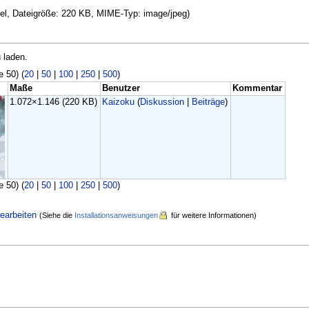
ixel, Dateigröße: 220 KB, MIME-Typ: image/jpeg)
 laden.
e 50) (
20
|
50
|
100
|
250
|
500
)
Maße
Benutzer
Kommentar
1.072×1.146
(220 KB)
Kaizoku
(
Diskussion
|
Beiträge
)
e 50) (
20
|
50
|
100
|
250
|
500
)
earbeiten
(Siehe die
Installationsanweisungen
für weitere Informationen)