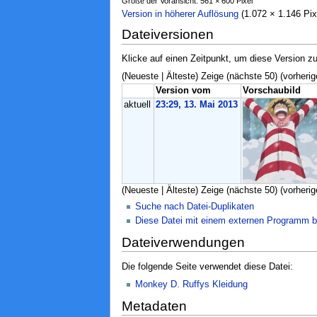
Größe der Voransicht: 561 × 600 Pixel
Version in höherer Auflösung
‎ (1.072 × 1.146 P
Dateiversionen
Klicke auf einen Zeitpunkt, um diese Version zu
(Neueste | Älteste) Zeige (nächste 50) (vorherig
Version vom
Vorschaubild
aktuell
23:29, 13. Mai 2013
(Neueste | Älteste) Zeige (nächste 50) (vorherig
Suche nach Datei-Duplikaten
Diese Datei mit einem externen Programm b
Dateiverwendungen
Die folgende Seite verwendet diese Datei:
Monkey D. Ruffys Kleidung
Metadaten