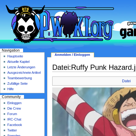
Navigation
Anmelden / Einloggen
Hauptseite
Aktuelle Kapitel
Datei:Ruffy Punk Hazard.
Letzte Änderungen
Ausgezeichnete Artikel
Teambewerbung
Datei
Zufällige Seite
Hilfe
Community
Einloggen
Die Crew
Forum
IRC-Chat
Facebook
Twitter
Spenden