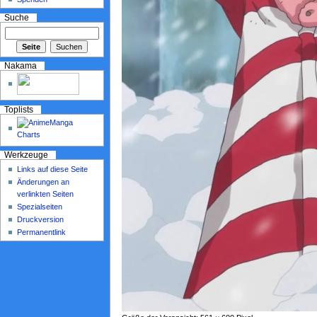
Suche
Nakama
Toplists
Werkzeuge
Links auf diese Seite
Änderungen an
verlinkten Seiten
Spezialseiten
Druckversion
Permanentlink