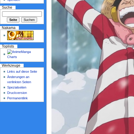
Suche
Nakama
Toplists
Werkzeuge
Links auf diese Seite
Änderungen an
verlinkten Seiten
Spezialseiten
Druckversion
Permanentlink