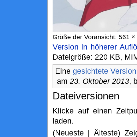
Größe der Voransicht: 561 × 
Version in höherer Aufl
Dateigröße: 220 KB, MI
Eine
gesichtete Version
am
23. Oktober 2013
, 
Dateiversionen
Klicke auf einen Zeitp
laden.
(Neueste | Älteste) Zei