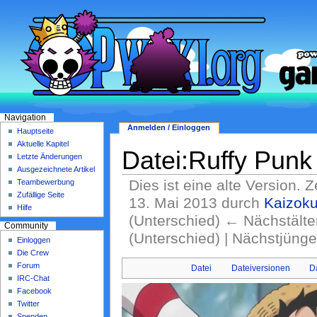
Navigation
Anmelden / Einloggen
Hauptseite
Aktuelle Kapitel
Datei:Ruffy Punk
Letzte Änderungen
Ausgezeichnete Artikel
Dies ist eine alte Version. 
Teambewerbung
Zufällige Seite
13. Mai 2013 durch
Kaizok
Hilfe
(Unterschied) ← Nächstälter
Community
(Unterschied) | Nächstjüng
Einloggen
Die Crew
Forum
Datei
Dateiversionen
D
IRC-Chat
Facebook
Twitter
Spenden