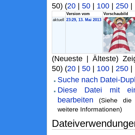
50) (
20
|
50
|
100
|
250
|
Version vom
Vorschaubild
aktuell
23:29, 13. Mai 2013
(Neueste | Älteste) Zei
50) (
20
|
50
|
100
|
250
|
Suche nach Datei-Dupl
Diese Datei mit e
bearbeiten
(Siehe di
weitere Informationen)
Dateiverwendunge