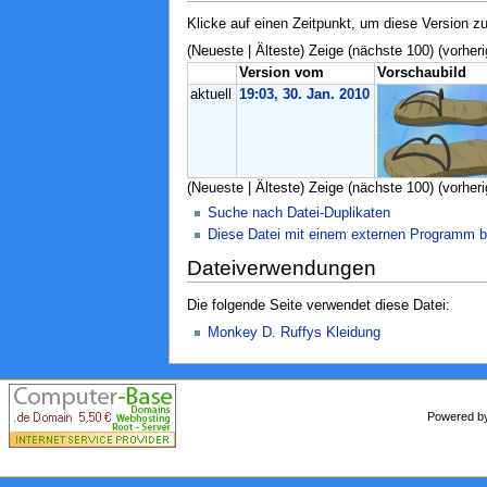
Klicke auf einen Zeitpunkt, um diese Version zu
(Neueste | Älteste) Zeige (nächste 100) (vorheri
Version vom
Vorschaubild
aktuell
19:03, 30. Jan. 2010
(Neueste | Älteste) Zeige (nächste 100) (vorheri
Suche nach Datei-Duplikaten
Diese Datei mit einem externen Programm b
Dateiverwendungen
Die folgende Seite verwendet diese Datei:
Monkey D. Ruffys Kleidung
Powered 