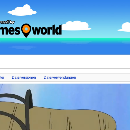
tei
Dateiversionen
Dateiverwendungen