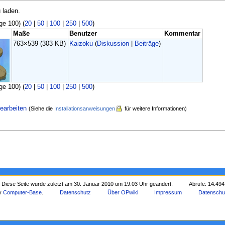
 laden.
ge 100) (
20
|
50
|
100
|
250
|
500
)
Maße
Benutzer
Kommentar
763×539
(303 KB)
Kaizoku
(
Diskussion
|
Beiträge
)
ge 100) (
20
|
50
|
100
|
250
|
500
)
earbeiten
(Siehe die
Installationsanweisungen
für weitere Informationen)
Diese Seite wurde zuletzt am 30. Januar 2010 um 19:03 Uhr geändert.
Abrufe: 14.494
by
Computer-Base
.
Datenschutz
Über OPwiki
Impressum
Datenschu