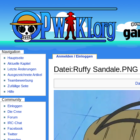
Navigation
Anmelden / Einloggen
Hauptseite
Aktuelle Kapitel
Datei:Ruffy Sandale.PNG
Letzte Änderungen
Ausgezeichnete Artikel
Teambewerbung
Da
Zufällige Seite
Hilfe
Community
Einloggen
Die Crew
Forum
IRC-Chat
Facebook
Twitter
Spenden