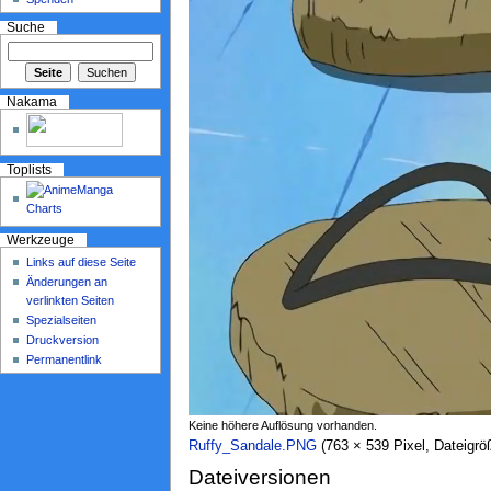
Suche
Nakama
Toplists
Werkzeuge
Links auf diese Seite
Änderungen an
verlinkten Seiten
Spezialseiten
Druckversion
Permanentlink
Keine höhere Auflösung vorhanden.
Ruffy_Sandale.PNG
‎ (763 × 539 Pixel, Dateig
Dateiversionen