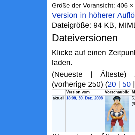
Größe der Voransicht: 406 × 
Version in höherer Aufl
Dateigröße: 94 KB, MIM
Dateiversionen
Klicke auf einen Zeitpun
laden.
(Neueste | Älteste) 
(vorherige 250) (
20
|
50
Version vom
Vorschaubild
M
aktuell
18:08, 30. Dez. 2008
5
(