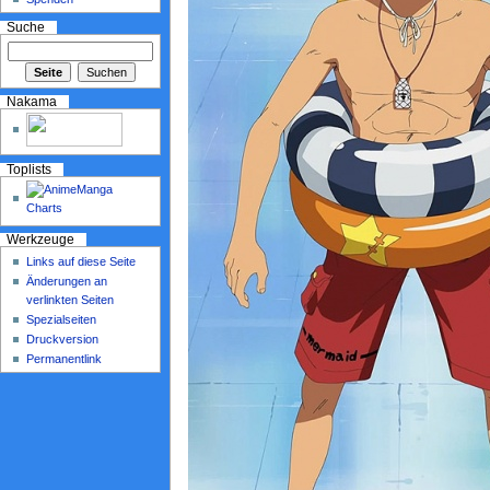
Suche
Nakama
Toplists
Werkzeuge
Links auf diese Seite
Änderungen an
verlinkten Seiten
Spezialseiten
Druckversion
Permanentlink