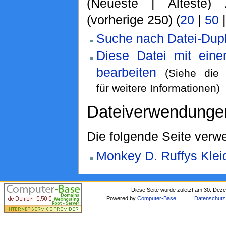
(Neueste | Älteste) 
(vorherige 250) (
20
|
50
Suche nach Datei-Dupl
Diese Datei mit ein
bearbeiten
(Siehe di
für weitere Informationen)
Dateiverwendunge
Die folgende Seite verwe
Monkey D. Ruffys Klei
Diese Seite wurde zuletzt am 30. Dez
Powered by
Computer-Base
.
Datenschutz