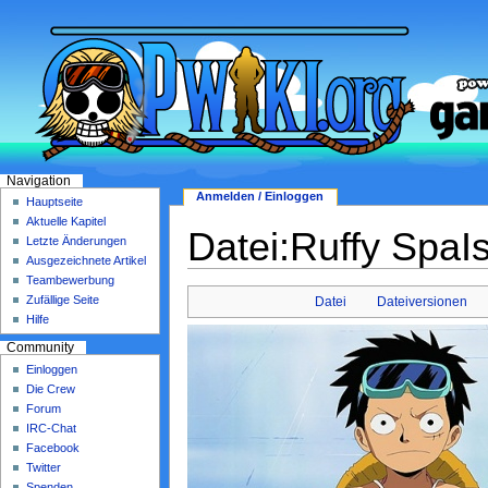
Navigation
Anmelden / Einloggen
Hauptseite
Aktuelle Kapitel
Datei:Ruffy SpaIs
Letzte Änderungen
Ausgezeichnete Artikel
Teambewerbung
Zufällige Seite
Datei
Dateiversionen
Hilfe
Community
Einloggen
Die Crew
Forum
IRC-Chat
Facebook
Twitter
Spenden