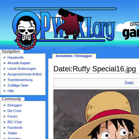
Navigation
Anmelden / Einloggen
Hauptseite
Aktuelle Kapitel
Datei:Ruffy Special16.jpg
Letzte Änderungen
Ausgezeichnete Artikel
Teambewerbung
Datei
Zufällige Seite
Hilfe
Community
Einloggen
Die Crew
Forum
IRC-Chat
Facebook
Twitter
Spenden