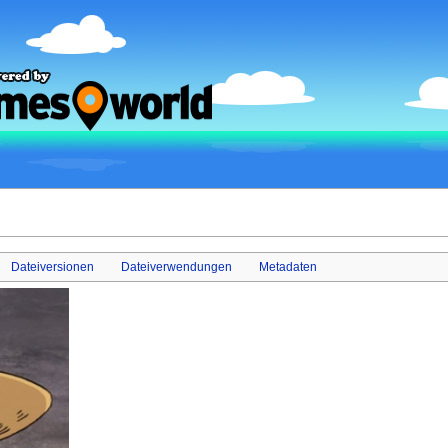
Dateiversionen
Dateiverwendungen
Metadaten