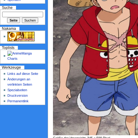
Suche
Nakama
Toplists
Werkzeuge
Links auf diese Seite
Änderungen an
verlinkten Seiten
Spezialseiten
Druckversion
Permanentlink
Größe der Voransicht: 345 × 599 Pixel