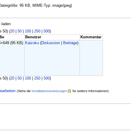
, Dateigröße: 95 KB, MIME-Typ: image/jpeg)
 laden.
e 50) (
20
|
50
|
100
|
250
|
500
)
ße
Benutzer
Kommentar
4×649
(95 KB)
Kaizoku
(
Diskussion
|
Beiträge
)
e 50) (
20
|
50
|
100
|
250
|
500
)
earbeiten
(Siehe die
Installationsanweisungen
für weitere Informationen)