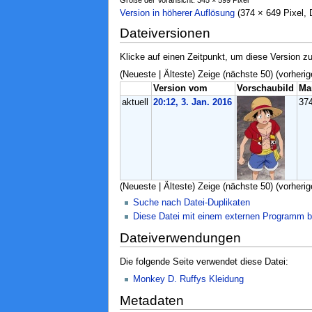
Version in höherer Auflösung
‎ (374 × 649 Pixel
Dateiversionen
Klicke auf einen Zeitpunkt, um diese Version zu
(Neueste | Älteste) Zeige (nächste 50) (vorherig
Version vom
Vorschaubild
Ma
aktuell
20:12, 3. Jan. 2016
37
(Neueste | Älteste) Zeige (nächste 50) (vorherig
Suche nach Datei-Duplikaten
Diese Datei mit einem externen Programm b
Dateiverwendungen
Die folgende Seite verwendet diese Datei:
Monkey D. Ruffys Kleidung
Metadaten