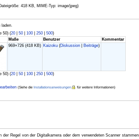
, Dateigröße: 418 KB, MIME-Typ: image/jpeg)
 laden.
e 50) (
20
|
50
|
100
|
250
|
500
)
Maße
Benutzer
Kommentar
969×726
(418 KB)
Kaizoku
(
Diskussion
|
Beiträge
)
e 50) (
20
|
50
|
100
|
250
|
500
)
earbeiten
(Siehe die
Installationsanweisungen
für weitere Informationen)
e in der Regel von der Digitalkamera oder dem verwendeten Scanner stammen