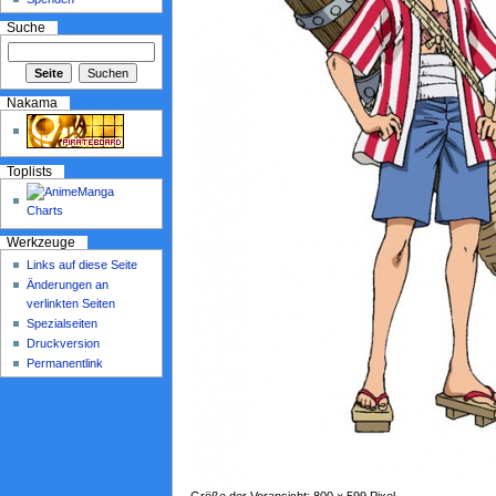
Suche
Nakama
Toplists
Werkzeuge
Links auf diese Seite
Änderungen an
verlinkten Seiten
Spezialseiten
Druckversion
Permanentlink
Größe der Voransicht: 800 × 599 Pixel