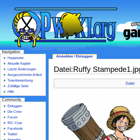
Navigation
Anmelden / Einloggen
Hauptseite
Aktuelle Kapitel
Datei:Ruffy Stampede1.jp
Letzte Änderungen
Ausgezeichnete Artikel
Teambewerbung
Datei
Zufällige Seite
Hilfe
Community
Einloggen
Die Crew
Forum
IRC-Chat
Facebook
Twitter
Spenden