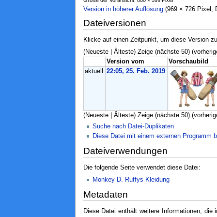
Version in höherer Auflösung
‎ (969 × 726 Pixel
Dateiversionen
Klicke auf einen Zeitpunkt, um diese Version zu
(Neueste | Älteste) Zeige (nächste 50) (vorherig
Version vom
Vorschaubild
aktuell
22:05, 25. Feb. 2019
(Neueste | Älteste) Zeige (nächste 50) (vorherig
Suche nach Datei-Duplikaten
Diese Datei mit einem externen Programm b
Dateiverwendungen
Die folgende Seite verwendet diese Datei:
Monkey D. Ruffys Kleidung
Metadaten
Diese Datei enthält weitere Informationen, di