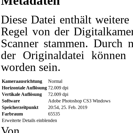
Metadaten
Diese Datei enthält weitere
Regel von der Digitalkame
Scanner stammen. Durch na
der Originaldatei können 
worden sein.
Kameraausrichtung
Normal
Horizontale Auflösung
72.009 dpi
Vertikale Auflösung
72.009 dpi
Software
Adobe Photoshop CS3 Windows
Diese Seite wurde zuletzt am 25. Februar 2019 um 22:05 Uhr ge
Speicherzeitpunkt
20:54, 25. Feb. 2019
Powered by
Computer-Base
.
Farbraum
65535
Datenschutz-Optionen
Erweiterte Details einblenden
Von