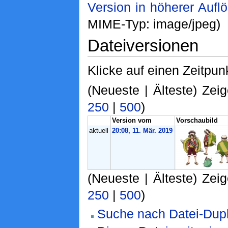
Version in höherer Aufl
MIME-Typ: image/jpeg)
Dateiversionen
Klicke auf einen Zeitpun
(Neueste | Älteste) Zeig
250
|
500
)
Version vom
Vorschaubild
aktuell
20:08, 11. Mär. 2019
(Neueste | Älteste) Zeig
250
|
500
)
Suche nach Datei-Dupl