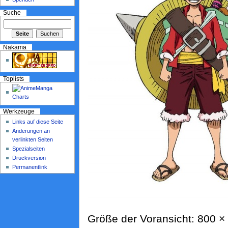
Suche
Nakama
Toplists
Werkzeuge
Links auf diese Seite
Änderungen an
verlinkten Seiten
Spezialseiten
Druckversion
Permanentlink
Größe der Voransicht: 800 × 