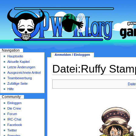
Navigation
Anmelden / Einloggen
Hauptseite
Aktuelle Kapitel
Datei:Ruffy Stam
Letzte Änderungen
Ausgezeichnete Artikel
Teambewerbung
Zufällige Seite
Date
Hilfe
Community
Einloggen
Die Crew
Forum
IRC-Chat
Facebook
Twitter
Spenden