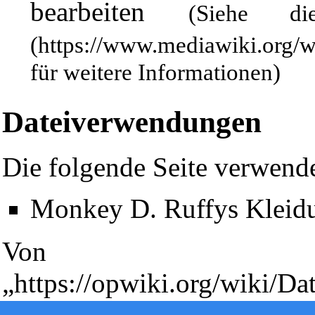
bearbeiten
(Siehe 
für weitere Informationen)
Dateiverwendungen
Die folgende Seite verwende
Diese Seite wurde zuletzt am 11. März 2019 um 20:08 Uhr geänd
Monkey D. Ruffys Kleid
Powered by
Computer-Base
.
Datenschutz-Optionen
Von
„
https://opwiki.org/wiki/D