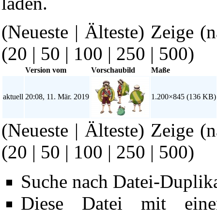
laden.
(Neueste | Älteste) Zeige (
(
20
|
50
|
100
|
250
|
500
)
Version vom
Vorschaubild
Maße
aktuell
20:08, 11. Mär. 2019
1.200×845
(136 KB)
(Neueste | Älteste) Zeige (
(
20
|
50
|
100
|
250
|
500
)
Suche nach Datei-Duplik
Diese Datei mit ein