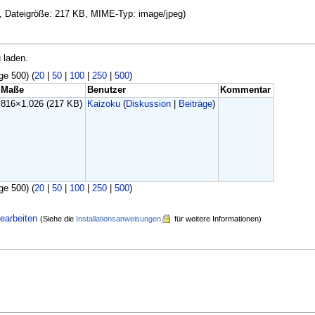
el, Dateigröße: 217 KB, MIME-Typ: image/jpeg)
 laden.
ge 500) (
20
|
50
|
100
|
250
|
500
)
Maße
Benutzer
Kommentar
816×1.026
(217 KB)
Kaizoku
(
Diskussion
|
Beiträge
)
ge 500) (
20
|
50
|
100
|
250
|
500
)
earbeiten
(Siehe die
Installationsanweisungen
für weitere Informationen)