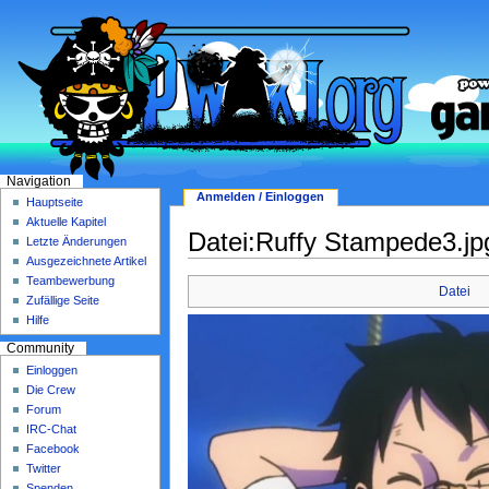
Navigation
Anmelden / Einloggen
Hauptseite
Aktuelle Kapitel
Datei:Ruffy Stampede3.jp
Letzte Änderungen
Ausgezeichnete Artikel
Teambewerbung
Datei
Zufällige Seite
Hilfe
Community
Einloggen
Die Crew
Forum
IRC-Chat
Facebook
Twitter
Spenden