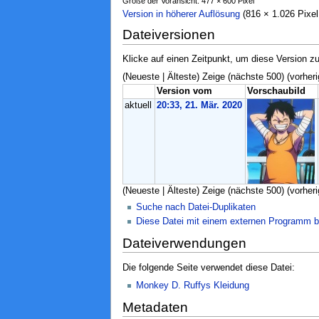
Größe der Voransicht: 477 × 600 Pixel
Version in höherer Auflösung
‎ (816 × 1.026 Pix
Dateiversionen
Klicke auf einen Zeitpunkt, um diese Version zu
(Neueste | Älteste) Zeige (nächste 500) (vorheri
Version vom
Vorschaubild
aktuell
20:33, 21. Mär. 2020
(Neueste | Älteste) Zeige (nächste 500) (vorheri
Suche nach Datei-Duplikaten
Diese Datei mit einem externen Programm b
Dateiverwendungen
Die folgende Seite verwendet diese Datei:
Monkey D. Ruffys Kleidung
Metadaten