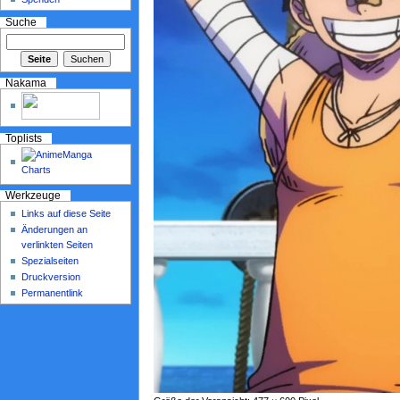
Suche
Nakama
Toplists
Werkzeuge
Links auf diese Seite
Änderungen an
verlinkten Seiten
Spezialseiten
Druckversion
Permanentlink