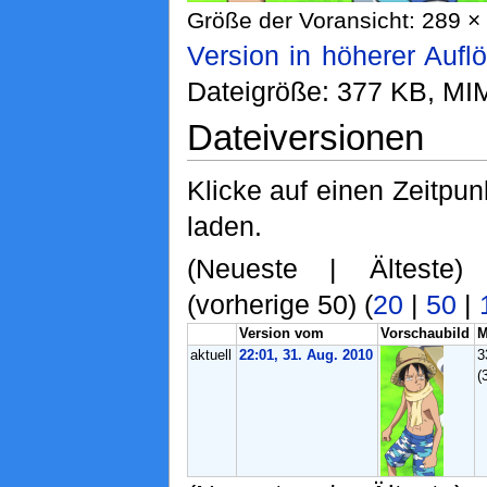
Größe der Voransicht: 289 × 
Version in höherer Aufl
Dateigröße: 377 KB, MI
Dateiversionen
Klicke auf einen Zeitpun
laden.
(Neueste | Älteste)
(vorherige 50) (
20
|
50
|
Version vom
Vorschaubild
M
aktuell
22:01, 31. Aug. 2010
3
(