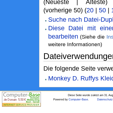
(Neueste | Älteste)
(vorherige 50) (
20
|
50
|
Suche nach Datei-Dupl
Diese Datei mit ein
bearbeiten
(Siehe die
In
weitere Informationen)
Dateiverwendunge
Die folgende Seite verwe
Monkey D. Ruffys Klei
Diese Seite wurde zuletzt am 31. Au
Powered by
Computer-Base
.
Datenschutz