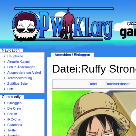
Navigation
Anmelden / Einloggen
Hauptseite
Aktuelle Kapitel
Datei:Ruffy Stro
Letzte Änderungen
Ausgezeichnete Artikel
Teambewerbung
Zufällige Seite
Datei
Dateiversionen
Hilfe
Community
Einloggen
Die Crew
Forum
IRC-Chat
Facebook
Twitter
Spenden