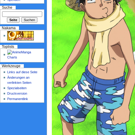
Suche
Nakama
Toplists
Werkzeuge
Links auf diese Seite
Änderungen an
verlinkten Seiten
Spezialseiten
Druckversion
Permanentlink