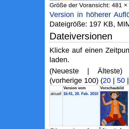
Größe der Voransicht: 481 × 
Version in höherer Auf
Dateigröße: 197 KB, MI
Dateiversionen
Klicke auf einen Zeitpu
laden.
(Neueste | Älteste)
(vorherige 100) (
20
|
50
Version vom
Vorschaubild
aktuell
16:41, 20. Feb. 2010