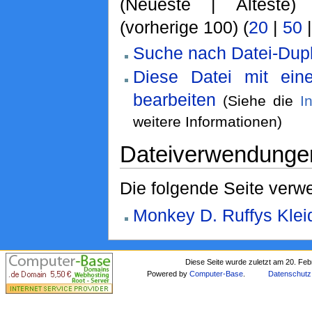
(Neueste | Älteste)
(vorherige 100) (
20
|
50
Suche nach Datei-Dupl
Diese Datei mit ei
bearbeiten
(Siehe die
I
weitere Informationen)
Dateiverwendunge
Die folgende Seite verwe
Monkey D. Ruffys Klei
Diese Seite wurde zuletzt am 20. Fe
Powered by
Computer-Base
.
Datenschutz