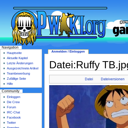
Navigation
Anmelden / Einloggen
Hauptseite
Aktuelle Kapitel
Datei:Ruffy TB.jp
Letzte Änderungen
Ausgezeichnete Artikel
Teambewerbung
Zufällige Seite
Datei
Dateiversionen
Hilfe
Community
Einloggen
Die Crew
Forum
IRC-Chat
Facebook
Twitter
Spenden