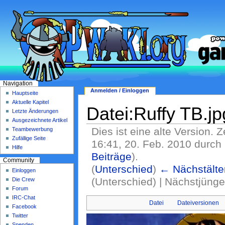
Navigation
Anmelden / Einloggen
Hauptseite
Aktuelle Kapitel
Datei:Ruffy TB.jp
Letzte Änderungen
Ausgezeichnete Artikel
Dies ist eine alte Version. 
Teambewerbung
Zufällige Seite
16:41, 20. Feb. 2010 durch
Hilfe
Beiträge
)
.
Community
(
Unterschied
)
← Nächstälte
Einloggen
(Unterschied) | Nächstjüng
Die Crew
Forum
IRC-Chat
Datei
Dateiversionen
Facebook
Twitter
Spenden