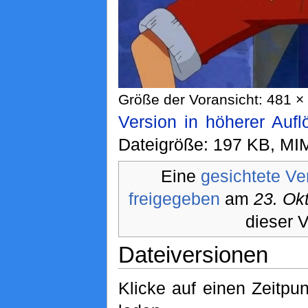
Größe der Voransicht: 481 × 
Version in höherer Auf
Dateigröße: 197 KB, MI
Eine
gesichtete Ve
freigegeben
am
23. Ok
dieser V
Dateiversionen
Klicke auf einen Zeitpu