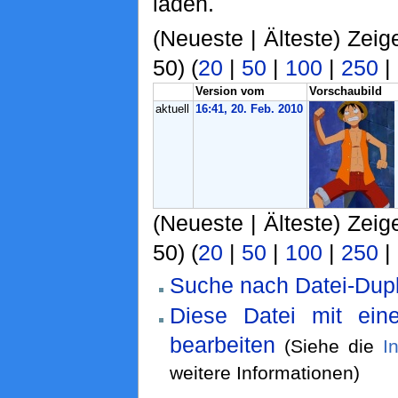
laden.
(Neueste | Älteste) Zeig
50) (
20
|
50
|
100
|
250
|
Version vom
Vorschaubild
aktuell
16:41, 20. Feb. 2010
(Neueste | Älteste) Zeig
50) (
20
|
50
|
100
|
250
|
Suche nach Datei-Dupl
Diese Datei mit ei
bearbeiten
(Siehe die
I
weitere Informationen)