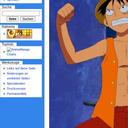
Suche
Nakama
Toplists
Werkzeuge
Links auf diese Seite
Änderungen an
verlinkten Seiten
Spezialseiten
Druckversion
Permanentlink